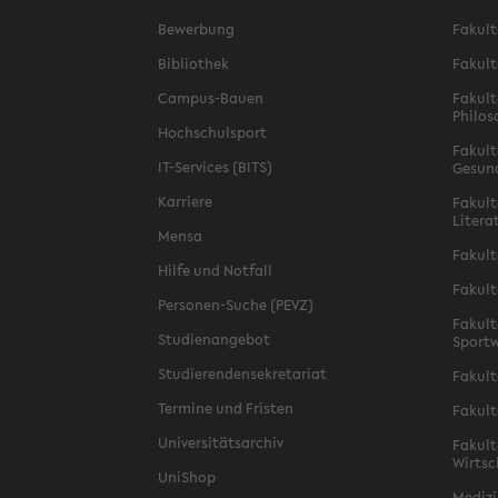
Bewerbung
Fakult
Bibliothek
Fakult
Campus-Bauen
Fakult
Philos
Hochschulsport
Fakult
IT-Services (BITS)
Gesun
Karriere
Fakult
Litera
Mensa
Fakult
Hilfe und Notfall
Fakult
Personen-Suche (PEVZ)
Fakult
Studienangebot
Sportw
Studierendensekretariat
Fakult
Termine und Fristen
Fakult
Universitätsarchiv
Fakult
Wirtsc
UniShop
Medizi