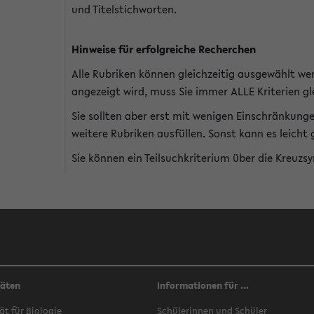
und Titelstichworten.
Hinweise für erfolgreiche Recherchen
Alle Rubriken können gleichzeitig ausgewählt we
angezeigt wird, muss Sie immer ALLE Kriterien gle
Sie sollten aber erst mit wenigen Einschränkung
weitere Rubriken ausfüllen. Sonst kann es leich
Sie können ein Teilsuchkriterium über die Kreuzs
täten
Informationen für ...
ät für Biologie
Schülerinnen und Schüler