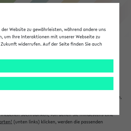
eKVV
ät der Website zu gewährleisten, während andere uns
h, um Ihre Interaktionen mit unserer Webseite zu
Zukunft widerrufen. Auf der Seite finden Sie auch
Meine Uni
EN
ANMELDEN
chsuchen und so gezielt die Veranstaltungen heraussuchen,
hriebenen Suchrubriken, von denen Sie mindestens eine
arten!
(unten links) klicken, werden die passenden