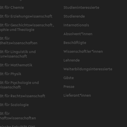
ät für Chemie
Studieninteressierte
ät für Erziehungswissenschaft
Studierende
ät für Geschichtswissenschaft,
Internationals
ophie und Theologie
Absolvent*innen
ät für
Beschäftigte
dheitswissenschaften
Wissenschaftler*innen
ät für Linguistik und
turwissenschaft
Lehrende
ät für Mathematik
Weiterbildungsinteressierte
ät für Physik
Gäste
ät für Psychologie und
Presse
issenschaft
Lieferant*innen
ät für Rechtswissenschaft
ät für Soziologie
ät für
haftswissenschaften
nische Fakultät OWL