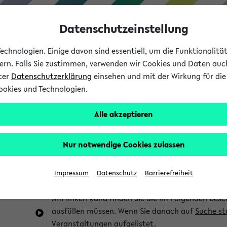
Datenschutzeinstellung
chnologien. Einige davon sind essentiell, um die Funktionalit
sern. Falls Sie zustimmen, verwenden wir Cookies und Daten auc
nter
Datenschutzerklärung
einsehen und mit der Wirkung für die 
ookies und Technologien.
Studium
Lehre
International
Alle akzeptieren
im eKVV
Hinweise zur Kombisuche
Nur notwendige Cookies zulassen
Sie können das eKVV nach diversen Kriterien dur
Impressum
Datenschutz
Barrierefreiheit
die für Sie interessant sind.
Am linken Rand finden Sie die im Folgenden besc
ausfüllen müssen. Wenn Sie danach auf
Suche st
Veranstaltungen aufgelistet.