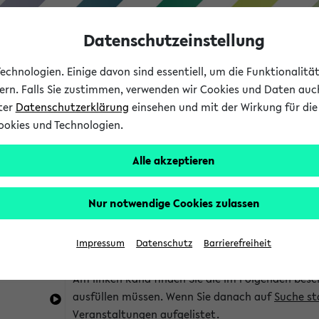
Datenschutzeinstellung
chnologien. Einige davon sind essentiell, um die Funktionalit
sern. Falls Sie zustimmen, verwenden wir Cookies und Daten auc
nter
Datenschutzerklärung
einsehen und mit der Wirkung für die 
ookies und Technologien.
Studium
Lehre
International
Alle akzeptieren
im eKVV
Hinweise zur Kombisuche
Nur notwendige Cookies zulassen
Sie können das eKVV nach diversen Kriterien dur
Impressum
Datenschutz
Barrierefreiheit
die für Sie interessant sind.
Am linken Rand finden Sie die im Folgenden besc
ausfüllen müssen. Wenn Sie danach auf
Suche st
Veranstaltungen aufgelistet.