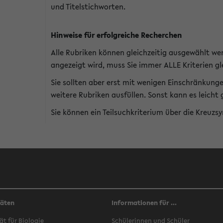
und Titelstichworten.
Hinweise für erfolgreiche Recherchen
Alle Rubriken können gleichzeitig ausgewählt we
angezeigt wird, muss Sie immer ALLE Kriterien gle
Sie sollten aber erst mit wenigen Einschränkung
weitere Rubriken ausfüllen. Sonst kann es leich
Sie können ein Teilsuchkriterium über die Kreuzs
täten
Informationen für ...
ät für Biologie
Schülerinnen und Schüler