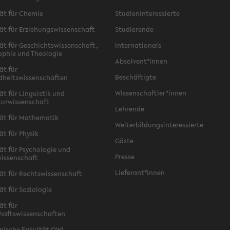
ät für Chemie
Studieninteressierte
ät für Erziehungswissenschaft
Studierende
ät für Geschichtswissenschaft,
Internationals
ophie und Theologie
Absolvent*innen
ät für
Beschäftigte
dheitswissenschaften
Wissenschaftler*innen
ät für Linguistik und
turwissenschaft
Lehrende
ät für Mathematik
Weiterbildungsinteressierte
ät für Physik
Gäste
ät für Psychologie und
Presse
issenschaft
Lieferant*innen
ät für Rechtswissenschaft
ät für Soziologie
ät für
haftswissenschaften
nische Fakultät OWL