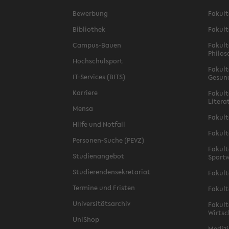
Bewerbung
Fakult
Bibliothek
Fakult
Campus-Bauen
Fakult
Philos
Hochschulsport
Fakult
IT-Services (BITS)
Gesun
Karriere
Fakult
Litera
Mensa
Fakult
Hilfe und Notfall
Fakult
Personen-Suche (PEVZ)
Fakult
Studienangebot
Sportw
Studierendensekretariat
Fakult
Termine und Fristen
Fakult
Universitätsarchiv
Fakult
Wirtsc
UniShop
Medizi