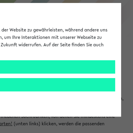
eKVV
ät der Website zu gewährleisten, während andere uns
h, um Ihre Interaktionen mit unserer Webseite zu
Zukunft widerrufen. Auf der Seite finden Sie auch
Meine Uni
EN
ANMELDEN
chsuchen und so gezielt die Veranstaltungen heraussuchen,
hriebenen Suchrubriken, von denen Sie mindestens eine
arten!
(unten links) klicken, werden die passenden