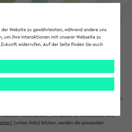
eKVV
ät der Website zu gewährleisten, während andere uns
h, um Ihre Interaktionen mit unserer Webseite zu
Zukunft widerrufen. Auf der Seite finden Sie auch
Meine Uni
EN
ANMELDEN
chsuchen und so gezielt die Veranstaltungen heraussuchen,
hriebenen Suchrubriken, von denen Sie mindestens eine
arten!
(unten links) klicken, werden die passenden