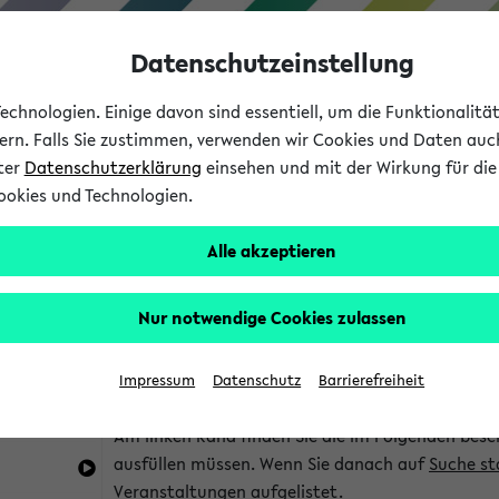
Datenschutzeinstellung
chnologien. Einige davon sind essentiell, um die Funktionalit
sern. Falls Sie zustimmen, verwenden wir Cookies und Daten auc
nter
Datenschutzerklärung
einsehen und mit der Wirkung für die 
ookies und Technologien.
Studium
Lehre
International
Alle akzeptieren
im eKVV
Hinweise zur Kombisuche
Nur notwendige Cookies zulassen
Sie können das eKVV nach diversen Kriterien dur
Impressum
Datenschutz
Barrierefreiheit
die für Sie interessant sind.
Am linken Rand finden Sie die im Folgenden besc
ausfüllen müssen. Wenn Sie danach auf
Suche st
Veranstaltungen aufgelistet.