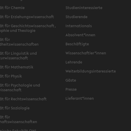
ät für Chemie
Studieninteressierte
ät für Erziehungswissenschaft
Studierende
ät für Geschichtswissenschaft,
Internationals
ophie und Theologie
Absolvent*innen
ät für
Beschäftigte
dheitswissenschaften
Wissenschaftler*innen
ät für Linguistik und
turwissenschaft
Lehrende
ät für Mathematik
Weiterbildungsinteressierte
ät für Physik
Gäste
ät für Psychologie und
Presse
issenschaft
Lieferant*innen
ät für Rechtswissenschaft
ät für Soziologie
ät für
haftswissenschaften
nische Fakultät OWL