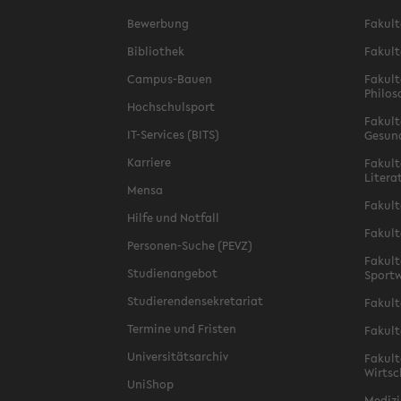
Bewerbung
Fakult
Bibliothek
Fakult
Campus-Bauen
Fakult
Philos
Hochschulsport
Fakult
IT-Services (BITS)
Gesun
Karriere
Fakult
Litera
Mensa
Fakult
Hilfe und Notfall
Fakult
Personen-Suche (PEVZ)
Fakult
Studienangebot
Sportw
Studierendensekretariat
Fakult
Termine und Fristen
Fakult
Universitätsarchiv
Fakult
Wirtsc
UniShop
Medizi