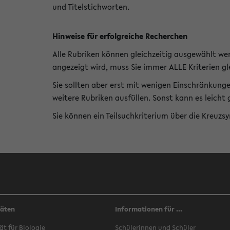
und Titelstichworten.
Hinweise für erfolgreiche Recherchen
Alle Rubriken können gleichzeitig ausgewählt we
angezeigt wird, muss Sie immer ALLE Kriterien gle
Sie sollten aber erst mit wenigen Einschränkung
weitere Rubriken ausfüllen. Sonst kann es leich
Sie können ein Teilsuchkriterium über die Kreuzs
täten
Informationen für ...
ät für Biologie
Schülerinnen und Schüler