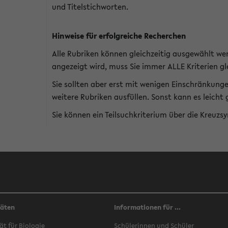
und Titelstichworten.
Hinweise für erfolgreiche Recherchen
Alle Rubriken können gleichzeitig ausgewählt we
angezeigt wird, muss Sie immer ALLE Kriterien gle
Sie sollten aber erst mit wenigen Einschränkung
weitere Rubriken ausfüllen. Sonst kann es leich
Sie können ein Teilsuchkriterium über die Kreuzs
täten
Informationen für ...
ät für Biologie
Schülerinnen und Schüler