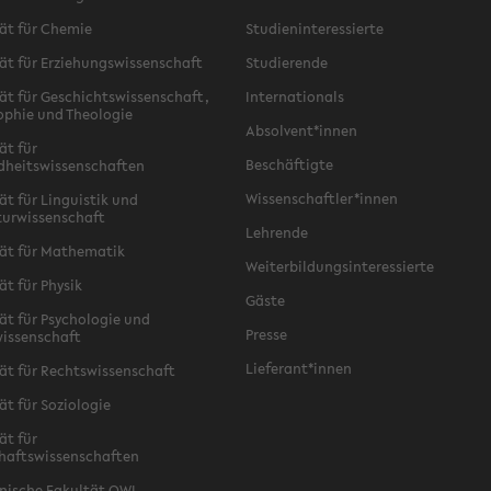
ät für Chemie
Studieninteressierte
ät für Erziehungswissenschaft
Studierende
ät für Geschichtswissenschaft,
Internationals
ophie und Theologie
Absolvent*innen
ät für
Beschäftigte
dheitswissenschaften
Wissenschaftler*innen
ät für Linguistik und
turwissenschaft
Lehrende
ät für Mathematik
Weiterbildungsinteressierte
ät für Physik
Gäste
ät für Psychologie und
Presse
issenschaft
Lieferant*innen
ät für Rechtswissenschaft
ät für Soziologie
ät für
haftswissenschaften
nische Fakultät OWL