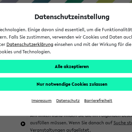
Datenschutzeinstellung
chnologien. Einige davon sind essentiell, um die Funktionalit
sern. Falls Sie zustimmen, verwenden wir Cookies und Daten auc
nter
Datenschutzerklärung
einsehen und mit der Wirkung für die 
ookies und Technologien.
Studium
Lehre
International
Alle akzeptieren
im eKVV
Hinweise zur Kombisuche
Nur notwendige Cookies zulassen
Sie können das eKVV nach diversen Kriterien dur
Impressum
Datenschutz
Barrierefreiheit
die für Sie interessant sind.
Am linken Rand finden Sie die im Folgenden besc
ausfüllen müssen. Wenn Sie danach auf
Suche st
Veranstaltungen aufgelistet.