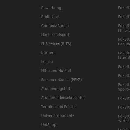
Bewerbung
Fakult
Bibliothek
Fakult
Campus-Bauen
Fakult
Philos
Hochschulsport
Fakult
IT-Services (BITS)
Gesun
Karriere
Fakult
Litera
Mensa
Fakult
Hilfe und Notfall
Fakult
Personen-Suche (PEVZ)
Fakult
Studienangebot
Sportw
Studierendensekretariat
Fakult
Termine und Fristen
Fakult
Universitätsarchiv
Fakult
Wirtsc
UniShop
Medizi