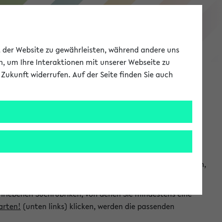
eKVV
ät der Website zu gewährleisten, während andere uns
h, um Ihre Interaktionen mit unserer Webseite zu
Zukunft widerrufen. Auf der Seite finden Sie auch
Meine Uni
EN
ANMELDEN
chsuchen und so gezielt die Veranstaltungen heraussuchen,
hriebenen Suchrubriken, von denen Sie mindestens eine
arten!
(unten links) klicken, werden die passenden