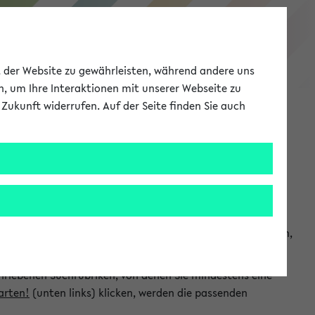
eKVV
ät der Website zu gewährleisten, während andere uns
h, um Ihre Interaktionen mit unserer Webseite zu
Zukunft widerrufen. Auf der Seite finden Sie auch
Meine Uni
EN
ANMELDEN
chsuchen und so gezielt die Veranstaltungen heraussuchen,
hriebenen Suchrubriken, von denen Sie mindestens eine
arten!
(unten links) klicken, werden die passenden