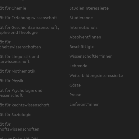
ät für Chemie
Studieninteressierte
ät für Erziehungswissenschaft
Studierende
ät für Geschichtswissenschaft,
Internationals
ophie und Theologie
Absolvent*innen
ät für
Beschäftigte
dheitswissenschaften
Wissenschaftler*innen
ät für Linguistik und
turwissenschaft
Lehrende
ät für Mathematik
Weiterbildungsinteressierte
ät für Physik
Gäste
ät für Psychologie und
Presse
issenschaft
Lieferant*innen
ät für Rechtswissenschaft
ät für Soziologie
ät für
haftswissenschaften
nische Fakultät OWL