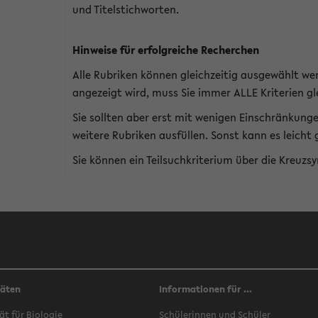
und Titelstichworten.
Hinweise für erfolgreiche Recherchen
Alle Rubriken können gleichzeitig ausgewählt we
angezeigt wird, muss Sie immer ALLE Kriterien gle
Sie sollten aber erst mit wenigen Einschränkung
weitere Rubriken ausfüllen. Sonst kann es leich
Sie können ein Teilsuchkriterium über die Kreuzs
täten
Informationen für ...
ät für Biologie
Schülerinnen und Schüler