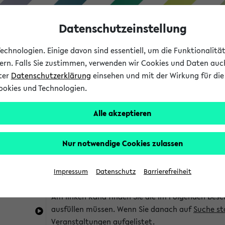
Datenschutzeinstellung
chnologien. Einige davon sind essentiell, um die Funktionalit
sern. Falls Sie zustimmen, verwenden wir Cookies und Daten auc
nter
Datenschutzerklärung
einsehen und mit der Wirkung für die 
ookies und Technologien.
Studium
Lehre
International
Alle akzeptieren
im eKVV
Hinweise zur Kombisuche
Nur notwendige Cookies zulassen
Sie können das eKVV nach diversen Kriterien dur
Impressum
Datenschutz
Barrierefreiheit
die für Sie interessant sind.
Am linken Rand finden Sie die im Folgenden besc
ausfüllen müssen. Wenn Sie danach auf
Suche st
Veranstaltungen aufgelistet.