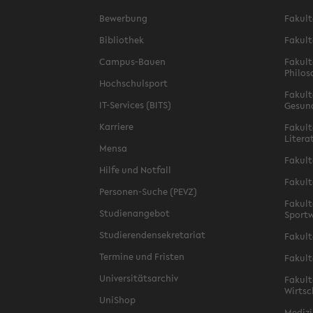
Bewerbung
Fakult
Bibliothek
Fakult
Campus-Bauen
Fakult
Philos
Hochschulsport
Fakult
IT-Services (BITS)
Gesun
Karriere
Fakult
Litera
Mensa
Fakult
Hilfe und Notfall
Fakult
Personen-Suche (PEVZ)
Fakult
Studienangebot
Sportw
Studierendensekretariat
Fakult
Termine und Fristen
Fakult
Universitätsarchiv
Fakult
Wirtsc
UniShop
Medizi