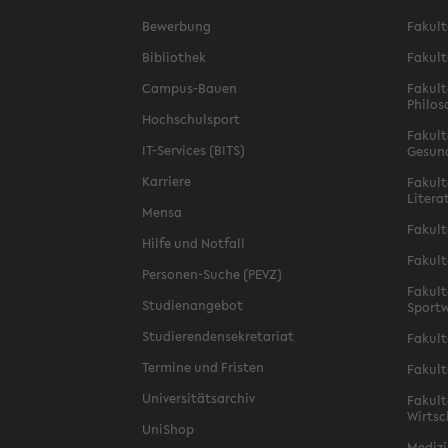
Bewerbung
Fakult
Bibliothek
Fakult
Campus-Bauen
Fakult
Philos
Hochschulsport
Fakult
IT-Services (BITS)
Gesun
Karriere
Fakult
Litera
Mensa
Fakult
Hilfe und Notfall
Fakult
Personen-Suche (PEVZ)
Fakult
Studienangebot
Sportw
Studierendensekretariat
Fakult
Termine und Fristen
Fakult
Universitätsarchiv
Fakult
Wirtsc
UniShop
Medizi