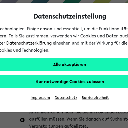
Datenschutzeinstellung
chnologien. Einige davon sind essentiell, um die Funktionalit
sern. Falls Sie zustimmen, verwenden wir Cookies und Daten auc
nter
Datenschutzerklärung
einsehen und mit der Wirkung für die 
ookies und Technologien.
Studium
Lehre
International
Alle akzeptieren
im eKVV
Hinweise zur Kombisuche
Nur notwendige Cookies zulassen
Sie können das eKVV nach diversen Kriterien dur
Impressum
Datenschutz
Barrierefreiheit
die für Sie interessant sind.
Am linken Rand finden Sie die im Folgenden besc
ausfüllen müssen. Wenn Sie danach auf
Suche st
Veranstaltungen aufgelistet.