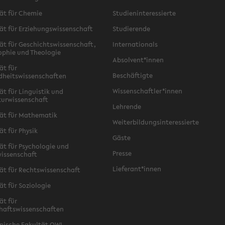
ät für Chemie
Studieninteressierte
ät für Erziehungswissenschaft
Studierende
ät für Geschichtswissenschaft,
Internationals
ophie und Theologie
Absolvent*innen
ät für
Beschäftigte
dheitswissenschaften
Wissenschaftler*innen
ät für Linguistik und
turwissenschaft
Lehrende
ät für Mathematik
Weiterbildungsinteressierte
ät für Physik
Gäste
ät für Psychologie und
Presse
issenschaft
Lieferant*innen
ät für Rechtswissenschaft
ät für Soziologie
ät für
haftswissenschaften
nische Fakultät OWL