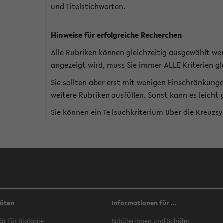
und Titelstichworten.
Hinweise für erfolgreiche Recherchen
Alle Rubriken können gleichzeitig ausgewählt we
angezeigt wird, muss Sie immer ALLE Kriterien gle
Sie sollten aber erst mit wenigen Einschränkung
weitere Rubriken ausfüllen. Sonst kann es leich
Sie können ein Teilsuchkriterium über die Kreuzs
täten
Informationen für ...
ät für Biologie
Schülerinnen und Schüler