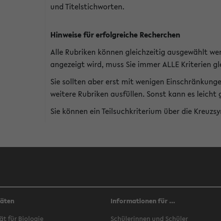
und Titelstichworten.
Hinweise für erfolgreiche Recherchen
Alle Rubriken können gleichzeitig ausgewählt we
angezeigt wird, muss Sie immer ALLE Kriterien gle
Sie sollten aber erst mit wenigen Einschränkung
weitere Rubriken ausfüllen. Sonst kann es leich
Sie können ein Teilsuchkriterium über die Kreuzs
täten
Informationen für ...
ät für Biologie
Schülerinnen und Schüler