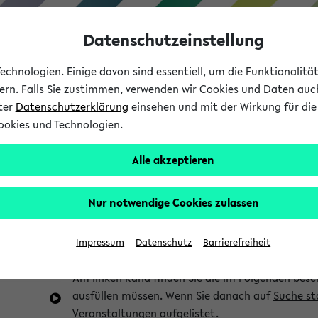
Datenschutzeinstellung
chnologien. Einige davon sind essentiell, um die Funktionalit
sern. Falls Sie zustimmen, verwenden wir Cookies und Daten auc
nter
Datenschutzerklärung
einsehen und mit der Wirkung für die 
ookies und Technologien.
Studium
Lehre
International
Alle akzeptieren
im eKVV
Hinweise zur Kombisuche
Nur notwendige Cookies zulassen
Sie können das eKVV nach diversen Kriterien dur
Impressum
Datenschutz
Barrierefreiheit
die für Sie interessant sind.
Am linken Rand finden Sie die im Folgenden besc
ausfüllen müssen. Wenn Sie danach auf
Suche st
Veranstaltungen aufgelistet.