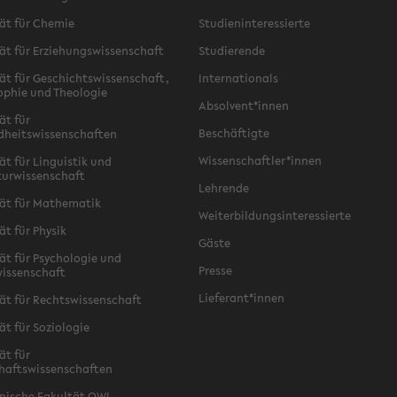
ät für Chemie
Studieninteressierte
ät für Erziehungswissenschaft
Studierende
ät für Geschichtswissenschaft,
Internationals
ophie und Theologie
Absolvent*innen
ät für
Beschäftigte
dheitswissenschaften
Wissenschaftler*innen
ät für Linguistik und
turwissenschaft
Lehrende
ät für Mathematik
Weiterbildungsinteressierte
ät für Physik
Gäste
ät für Psychologie und
Presse
issenschaft
Lieferant*innen
ät für Rechtswissenschaft
ät für Soziologie
ät für
haftswissenschaften
nische Fakultät OWL