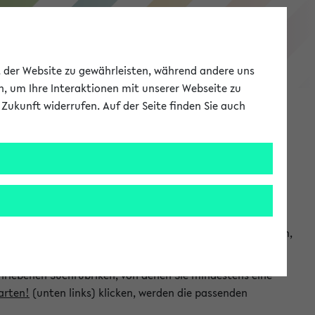
eKVV
ät der Website zu gewährleisten, während andere uns
h, um Ihre Interaktionen mit unserer Webseite zu
Zukunft widerrufen. Auf der Seite finden Sie auch
Meine Uni
EN
ANMELDEN
chsuchen und so gezielt die Veranstaltungen heraussuchen,
hriebenen Suchrubriken, von denen Sie mindestens eine
arten!
(unten links) klicken, werden die passenden