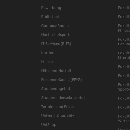
Bewerbung
Fakult
Bibliothek
Fakult
Campus-Bauen
Fakult
Philos
Hochschulsport
Fakult
IT-Services (BITS)
Gesun
Karriere
Fakult
Litera
Mensa
Fakult
Hilfe und Notfall
Fakult
Personen-Suche (PEVZ)
Fakult
Studienangebot
Sportw
Studierendensekretariat
Fakult
Termine und Fristen
Fakult
Universitätsarchiv
Fakult
Wirtsc
UniShop
Medizi