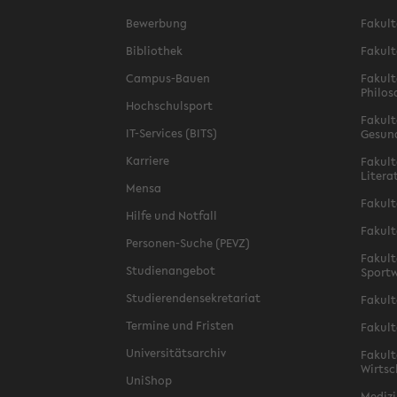
Bewerbung
Fakult
Bibliothek
Fakult
Campus-Bauen
Fakult
Philos
Hochschulsport
Fakult
IT-Services (BITS)
Gesun
Karriere
Fakult
Litera
Mensa
Fakult
Hilfe und Notfall
Fakult
Personen-Suche (PEVZ)
Fakult
Studienangebot
Sportw
Studierendensekretariat
Fakult
Termine und Fristen
Fakult
Universitätsarchiv
Fakult
Wirtsc
UniShop
Medizi