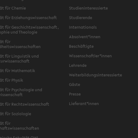
ät für Chemie
Studieninteressierte
ät für Erziehungswissenschaft
Studierende
ät für Geschichtswissenschaft,
Internationals
ophie und Theologie
Absolvent*innen
ät für
Beschäftigte
dheitswissenschaften
Wissenschaftler*innen
ät für Linguistik und
turwissenschaft
Lehrende
ät für Mathematik
Weiterbildungsinteressierte
ät für Physik
Gäste
ät für Psychologie und
Presse
issenschaft
Lieferant*innen
ät für Rechtswissenschaft
ät für Soziologie
ät für
haftswissenschaften
nische Fakultät OWL