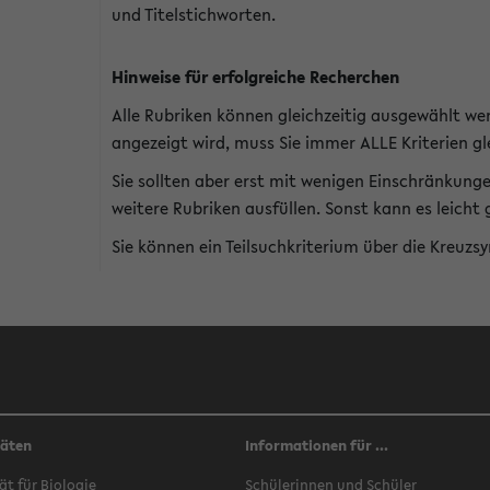
und Titelstichworten.
Hinweise für erfolgreiche Recherchen
Alle Rubriken können gleichzeitig ausgewählt we
angezeigt wird, muss Sie immer ALLE Kriterien gle
Sie sollten aber erst mit wenigen Einschränkung
weitere Rubriken ausfüllen. Sonst kann es leich
Sie können ein Teilsuchkriterium über die Kreuzs
täten
Informationen für ...
ät für Biologie
Schülerinnen und Schüler