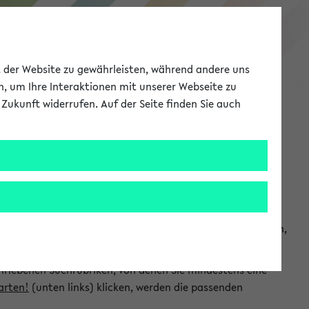
eKVV
ät der Website zu gewährleisten, während andere uns
h, um Ihre Interaktionen mit unserer Webseite zu
Zukunft widerrufen. Auf der Seite finden Sie auch
Meine Uni
EN
ANMELDEN
chsuchen und so gezielt die Veranstaltungen heraussuchen,
hriebenen Suchrubriken, von denen Sie mindestens eine
arten!
(unten links) klicken, werden die passenden