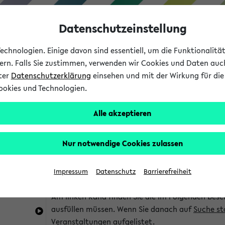
Datenschutzeinstellung
chnologien. Einige davon sind essentiell, um die Funktionalit
sern. Falls Sie zustimmen, verwenden wir Cookies und Daten auc
nter
Datenschutzerklärung
einsehen und mit der Wirkung für die 
ookies und Technologien.
Studium
Lehre
International
Alle akzeptieren
im eKVV
Hinweise zur Kombisuche
Nur notwendige Cookies zulassen
Sie können das eKVV nach diversen Kriterien dur
Impressum
Datenschutz
Barrierefreiheit
die für Sie interessant sind.
Am linken Rand finden Sie die im Folgenden besc
ausfüllen müssen. Wenn Sie danach auf
Suche st
Veranstaltungen aufgelistet.