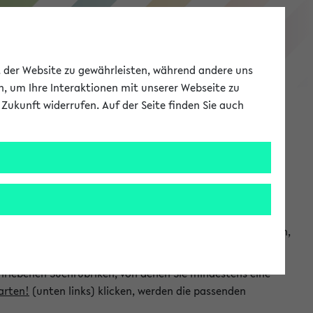
eKVV
ät der Website zu gewährleisten, während andere uns
h, um Ihre Interaktionen mit unserer Webseite zu
Zukunft widerrufen. Auf der Seite finden Sie auch
Meine Uni
EN
ANMELDEN
chsuchen und so gezielt die Veranstaltungen heraussuchen,
hriebenen Suchrubriken, von denen Sie mindestens eine
arten!
(unten links) klicken, werden die passenden