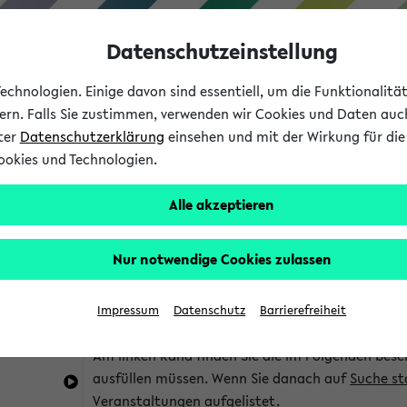
Datenschutzeinstellung
chnologien. Einige davon sind essentiell, um die Funktionalit
sern. Falls Sie zustimmen, verwenden wir Cookies und Daten auc
nter
Datenschutzerklärung
einsehen und mit der Wirkung für die 
ookies und Technologien.
Studium
Lehre
International
Alle akzeptieren
im eKVV
Hinweise zur Kombisuche
Nur notwendige Cookies zulassen
Sie können das eKVV nach diversen Kriterien dur
Impressum
Datenschutz
Barrierefreiheit
die für Sie interessant sind.
Am linken Rand finden Sie die im Folgenden besc
ausfüllen müssen. Wenn Sie danach auf
Suche st
Veranstaltungen aufgelistet.