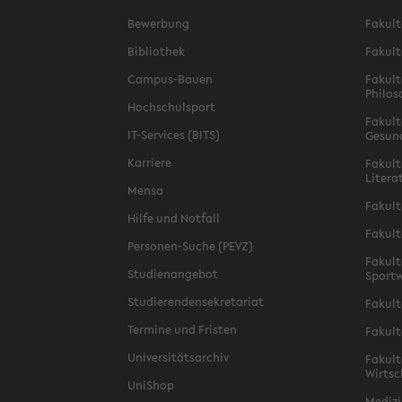
Bewerbung
Fakult
Bibliothek
Fakult
Campus-Bauen
Fakult
Philos
Hochschulsport
Fakult
IT-Services (BITS)
Gesun
Karriere
Fakult
Litera
Mensa
Fakult
Hilfe und Notfall
Fakult
Personen-Suche (PEVZ)
Fakult
Studienangebot
Sportw
Studierendensekretariat
Fakult
Termine und Fristen
Fakult
Universitätsarchiv
Fakult
Wirtsc
UniShop
Medizi