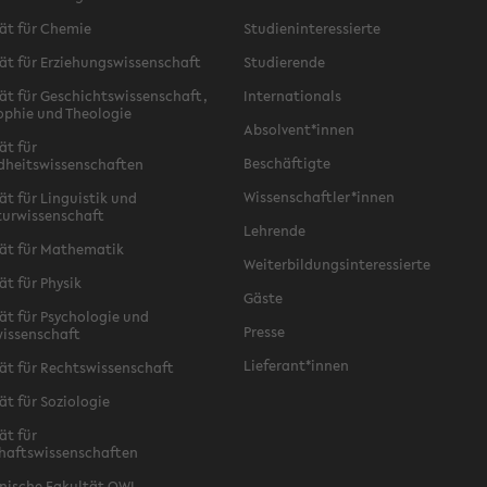
ät für Chemie
Studieninteressierte
ät für Erziehungswissenschaft
Studierende
ät für Geschichtswissenschaft,
Internationals
ophie und Theologie
Absolvent*innen
ät für
Beschäftigte
dheitswissenschaften
Wissenschaftler*innen
ät für Linguistik und
turwissenschaft
Lehrende
ät für Mathematik
Weiterbildungsinteressierte
ät für Physik
Gäste
ät für Psychologie und
Presse
issenschaft
Lieferant*innen
ät für Rechtswissenschaft
ät für Soziologie
ät für
haftswissenschaften
nische Fakultät OWL