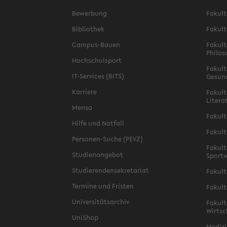
Bewerbung
Fakult
Bibliothek
Fakult
Campus-Bauen
Fakult
Philos
Hochschulsport
Fakult
IT-Services (BITS)
Gesun
Karriere
Fakult
Litera
Mensa
Fakult
Hilfe und Notfall
Fakult
Personen-Suche (PEVZ)
Fakult
Studienangebot
Sportw
Studierendensekretariat
Fakult
Termine und Fristen
Fakult
Universitätsarchiv
Fakult
Wirtsc
UniShop
Medizi