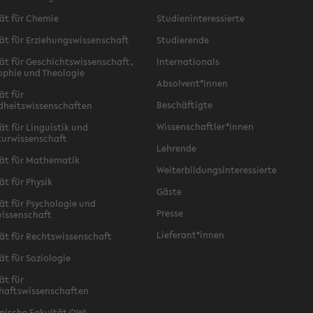
ät für Chemie
Studieninteressierte
ät für Erziehungswissenschaft
Studierende
ät für Geschichtswissenschaft,
Internationals
ophie und Theologie
Absolvent*innen
ät für
Beschäftigte
dheitswissenschaften
Wissenschaftler*innen
ät für Linguistik und
turwissenschaft
Lehrende
ät für Mathematik
Weiterbildungsinteressierte
ät für Physik
Gäste
ät für Psychologie und
Presse
issenschaft
Lieferant*innen
ät für Rechtswissenschaft
ät für Soziologie
ät für
haftswissenschaften
nische Fakultät OWL