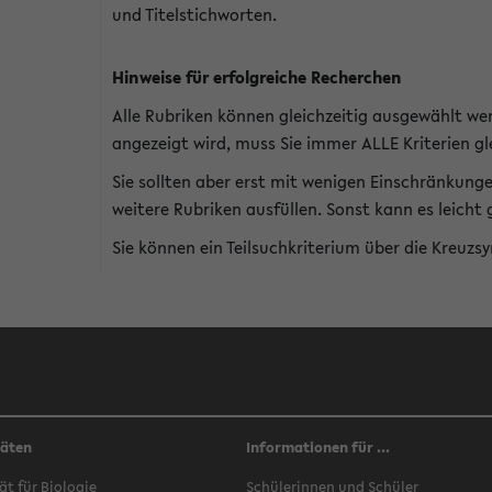
und Titelstichworten.
Hinweise für erfolgreiche Recherchen
Alle Rubriken können gleichzeitig ausgewählt we
angezeigt wird, muss Sie immer ALLE Kriterien gle
Sie sollten aber erst mit wenigen Einschränkung
weitere Rubriken ausfüllen. Sonst kann es leich
Sie können ein Teilsuchkriterium über die Kreuzs
täten
Informationen für ...
ät für Biologie
Schülerinnen und Schüler