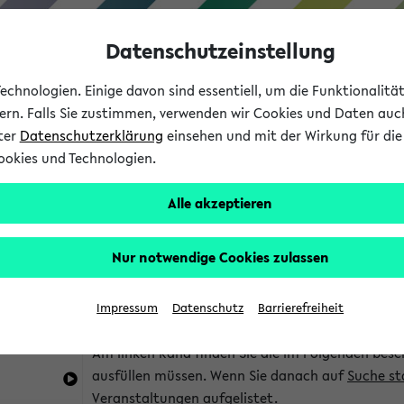
Datenschutzeinstellung
chnologien. Einige davon sind essentiell, um die Funktionalit
sern. Falls Sie zustimmen, verwenden wir Cookies und Daten auc
nter
Datenschutzerklärung
einsehen und mit der Wirkung für die 
ookies und Technologien.
Studium
Lehre
International
Alle akzeptieren
im eKVV
Hinweise zur Kombisuche
Nur notwendige Cookies zulassen
Sie können das eKVV nach diversen Kriterien dur
Impressum
Datenschutz
Barrierefreiheit
die für Sie interessant sind.
Am linken Rand finden Sie die im Folgenden besc
ausfüllen müssen. Wenn Sie danach auf
Suche st
Veranstaltungen aufgelistet.