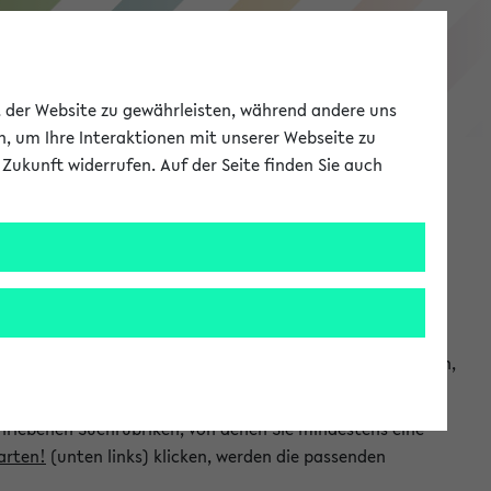
eKVV
ät der Website zu gewährleisten, während andere uns
h, um Ihre Interaktionen mit unserer Webseite zu
Zukunft widerrufen. Auf der Seite finden Sie auch
Meine Uni
EN
ANMELDEN
chsuchen und so gezielt die Veranstaltungen heraussuchen,
hriebenen Suchrubriken, von denen Sie mindestens eine
arten!
(unten links) klicken, werden die passenden