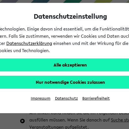
Datenschutzeinstellung
chnologien. Einige davon sind essentiell, um die Funktionalit
sern. Falls Sie zustimmen, verwenden wir Cookies und Daten auc
nter
Datenschutzerklärung
einsehen und mit der Wirkung für die 
ookies und Technologien.
Studium
Lehre
International
Alle akzeptieren
im eKVV
Hinweise zur Kombisuche
Nur notwendige Cookies zulassen
Sie können das eKVV nach diversen Kriterien dur
Impressum
Datenschutz
Barrierefreiheit
die für Sie interessant sind.
Am linken Rand finden Sie die im Folgenden besc
ausfüllen müssen. Wenn Sie danach auf
Suche st
Veranstaltungen aufgelistet.