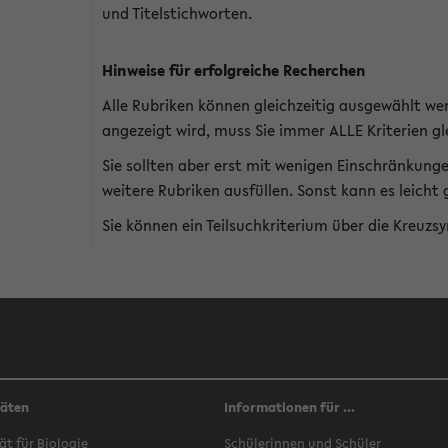
und Titelstichworten.
Hinweise für erfolgreiche Recherchen
Alle Rubriken können gleichzeitig ausgewählt we
angezeigt wird, muss Sie immer ALLE Kriterien gle
Sie sollten aber erst mit wenigen Einschränkung
weitere Rubriken ausfüllen. Sonst kann es leich
Sie können ein Teilsuchkriterium über die Kreuzs
täten
Informationen für ...
ät für Biologie
Schülerinnen und Schüler