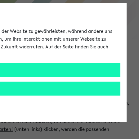
eKVV
ät der Website zu gewährleisten, während andere uns
h, um Ihre Interaktionen mit unserer Webseite zu
Zukunft widerrufen. Auf der Seite finden Sie auch
Meine Uni
EN
ANMELDEN
chsuchen und so gezielt die Veranstaltungen heraussuchen,
hriebenen Suchrubriken, von denen Sie mindestens eine
arten!
(unten links) klicken, werden die passenden