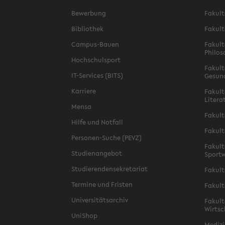
Bewerbung
Fakult
Bibliothek
Fakult
Campus-Bauen
Fakult
Philos
Hochschulsport
Fakult
IT-Services (BITS)
Gesun
Karriere
Fakult
Litera
Mensa
Fakult
Hilfe und Notfall
Fakult
Personen-Suche (PEVZ)
Fakult
Studienangebot
Sportw
Studierendensekretariat
Fakult
Termine und Fristen
Fakult
Universitätsarchiv
Fakult
Wirtsc
UniShop
Medizi