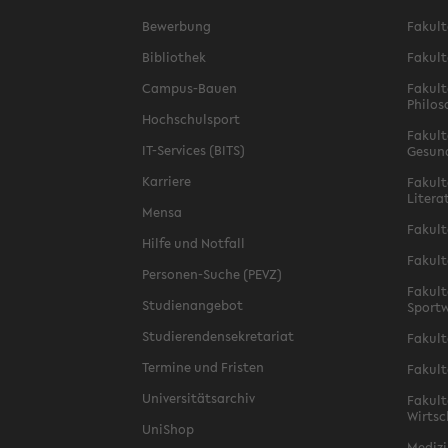
Bewerbung
Fakult
Bibliothek
Fakult
Campus-Bauen
Fakult
Philos
Hochschulsport
Fakult
IT-Services (BITS)
Gesun
Karriere
Fakult
Litera
Mensa
Fakult
Hilfe und Notfall
Fakult
Personen-Suche (PEVZ)
Fakult
Studienangebot
Sportw
Studierendensekretariat
Fakult
Termine und Fristen
Fakult
Universitätsarchiv
Fakult
Wirtsc
UniShop
Medizi