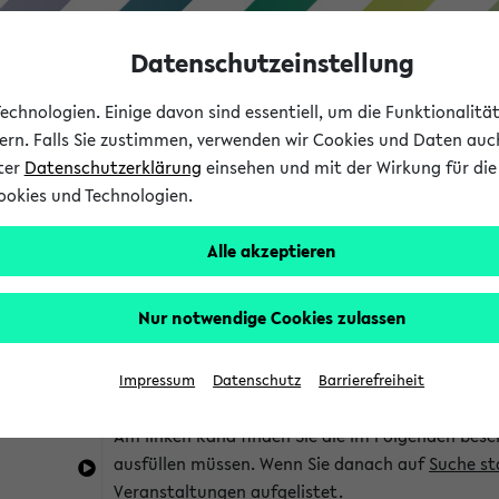
Datenschutzeinstellung
chnologien. Einige davon sind essentiell, um die Funktionalit
sern. Falls Sie zustimmen, verwenden wir Cookies und Daten auc
nter
Datenschutzerklärung
einsehen und mit der Wirkung für die 
ookies und Technologien.
Studium
Lehre
International
Alle akzeptieren
im eKVV
Hinweise zur Kombisuche
Nur notwendige Cookies zulassen
Sie können das eKVV nach diversen Kriterien dur
Impressum
Datenschutz
Barrierefreiheit
die für Sie interessant sind.
Am linken Rand finden Sie die im Folgenden besc
ausfüllen müssen. Wenn Sie danach auf
Suche st
Veranstaltungen aufgelistet.