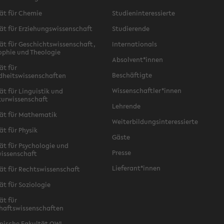
ät für Chemie
Studieninteressierte
ät für Erziehungswissenschaft
Studierende
ät für Geschichtswissenschaft,
Internationals
ophie und Theologie
Absolvent*innen
ät für
Beschäftigte
dheitswissenschaften
Wissenschaftler*innen
ät für Linguistik und
turwissenschaft
Lehrende
ät für Mathematik
Weiterbildungsinteressierte
ät für Physik
Gäste
ät für Psychologie und
Presse
issenschaft
Lieferant*innen
ät für Rechtswissenschaft
ät für Soziologie
ät für
haftswissenschaften
nische Fakultät OWL