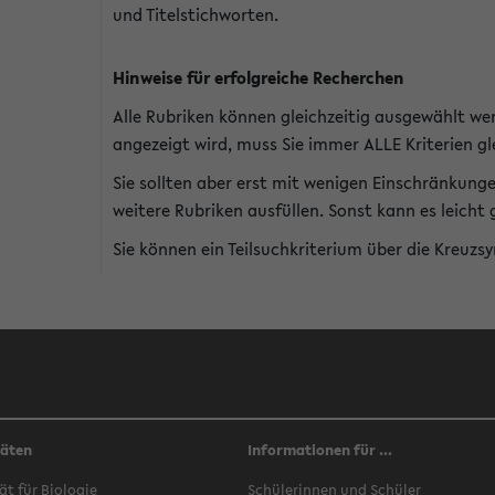
und Titelstichworten.
Hinweise für erfolgreiche Recherchen
Alle Rubriken können gleichzeitig ausgewählt we
angezeigt wird, muss Sie immer ALLE Kriterien gle
Sie sollten aber erst mit wenigen Einschränkung
weitere Rubriken ausfüllen. Sonst kann es leich
Sie können ein Teilsuchkriterium über die Kreuzs
täten
Informationen für ...
ät für Biologie
Schülerinnen und Schüler