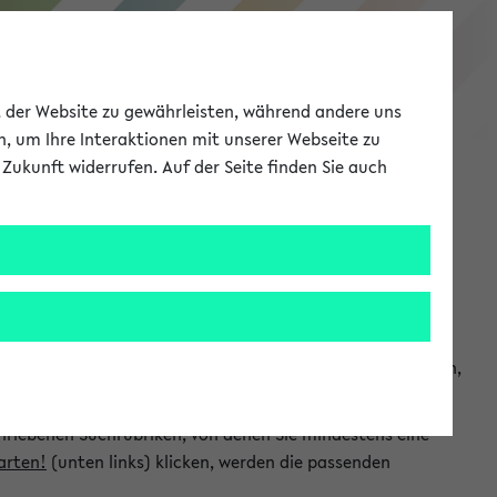
eKVV
ät der Website zu gewährleisten, während andere uns
h, um Ihre Interaktionen mit unserer Webseite zu
Zukunft widerrufen. Auf der Seite finden Sie auch
Meine Uni
EN
ANMELDEN
chsuchen und so gezielt die Veranstaltungen heraussuchen,
hriebenen Suchrubriken, von denen Sie mindestens eine
arten!
(unten links) klicken, werden die passenden