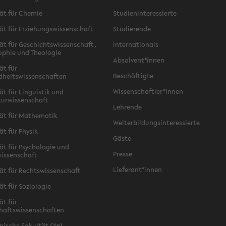
ät für Chemie
Studieninteressierte
ät für Erziehungswissenschaft
Studierende
ät für Geschichtswissenschaft,
Internationals
ophie und Theologie
Absolvent*innen
ät für
Beschäftigte
dheitswissenschaften
Wissenschaftler*innen
ät für Linguistik und
turwissenschaft
Lehrende
ät für Mathematik
Weiterbildungsinteressierte
ät für Physik
Gäste
ät für Psychologie und
Presse
issenschaft
Lieferant*innen
ät für Rechtswissenschaft
ät für Soziologie
ät für
haftswissenschaften
nische Fakultät OWL