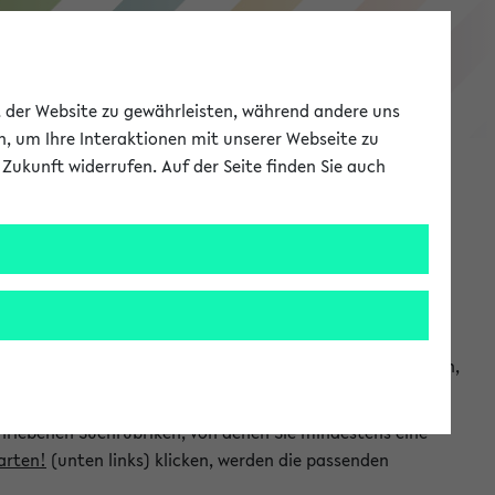
eKVV
ät der Website zu gewährleisten, während andere uns
h, um Ihre Interaktionen mit unserer Webseite zu
Zukunft widerrufen. Auf der Seite finden Sie auch
Meine Uni
EN
ANMELDEN
chsuchen und so gezielt die Veranstaltungen heraussuchen,
hriebenen Suchrubriken, von denen Sie mindestens eine
arten!
(unten links) klicken, werden die passenden