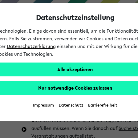
Datenschutzeinstellung
chnologien. Einige davon sind essentiell, um die Funktionalit
sern. Falls Sie zustimmen, verwenden wir Cookies und Daten auc
nter
Datenschutzerklärung
einsehen und mit der Wirkung für die 
ookies und Technologien.
Studium
Lehre
International
Alle akzeptieren
im eKVV
Hinweise zur Kombisuche
Nur notwendige Cookies zulassen
Sie können das eKVV nach diversen Kriterien dur
Impressum
Datenschutz
Barrierefreiheit
die für Sie interessant sind.
Am linken Rand finden Sie die im Folgenden besc
ausfüllen müssen. Wenn Sie danach auf
Suche st
Veranstaltungen aufgelistet.