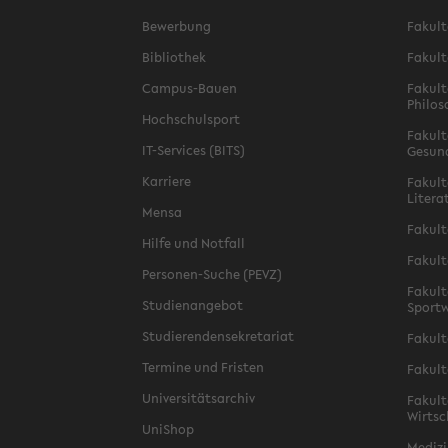
Bewerbung
Fakult
Bibliothek
Fakult
Campus-Bauen
Fakult
Philos
Hochschulsport
Fakult
IT-Services (BITS)
Gesun
Karriere
Fakult
Litera
Mensa
Fakult
Hilfe und Notfall
Fakult
Personen-Suche (PEVZ)
Fakult
Studienangebot
Sportw
Studierendensekretariat
Fakult
Termine und Fristen
Fakult
Universitätsarchiv
Fakult
Wirtsc
UniShop
Medizi