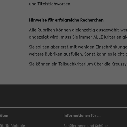
und Titelstichworten.
Hinweise für erfolgreiche Recherchen
Alle Rubriken können gleichzeitig ausgewählt we
angezeigt wird, muss Sie immer ALLE Kriterien gle
Sie sollten aber erst mit wenigen Einschränkung
weitere Rubriken ausfüllen. Sonst kann es leich
Sie können ein Teilsuchkriterium über die Kreuzs
täten
Informationen für ...
ät für Biologie
Schülerinnen und Schüler