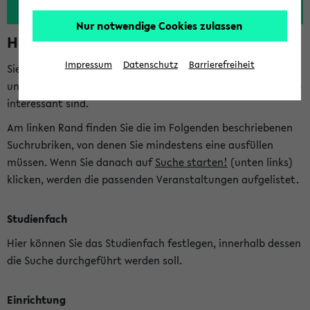
Nur notwendige Cookies zulassen
Hinweise zur Kombisuche
Impressum
Datenschutz
Barrierefreiheit
Sie können das eKVV nach diversen Kriterien durchsuchen
und so gezielt die Veranstaltungen heraussuchen, die für Sie
interessant sind.
Am linken Rand finden Sie die im Folgenden beschriebenen
Suchrubriken, von denen Sie mindestens eine ausfüllen
müssen. Wenn Sie danach auf
Suche starten!
(unten links)
klicken, werden die passenden Veranstaltungen aufgelistet.
Studienfach
Hier können Sie das Studienfach festlegen, innerhalb dessen
die Suche durchgeführt werden soll.
Einrichtung