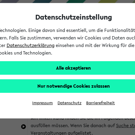
Datenschutzeinstellung
chnologien. Einige davon sind essentiell, um die Funktionalit
sern. Falls Sie zustimmen, verwenden wir Cookies und Daten auc
nter
Datenschutzerklärung
einsehen und mit der Wirkung für die 
ookies und Technologien.
Studium
Lehre
International
Alle akzeptieren
im eKVV
Hinweise zur Kombisuche
Nur notwendige Cookies zulassen
Sie können das eKVV nach diversen Kriterien dur
Impressum
Datenschutz
Barrierefreiheit
die für Sie interessant sind.
Am linken Rand finden Sie die im Folgenden besc
ausfüllen müssen. Wenn Sie danach auf
Suche st
Veranstaltungen aufgelistet.