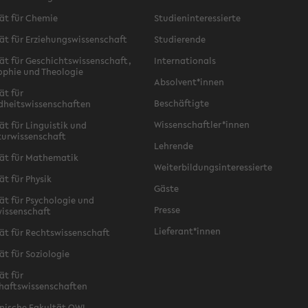
ät für Chemie
Studieninteressierte
ät für Erziehungswissenschaft
Studierende
ät für Geschichtswissenschaft,
Internationals
ophie und Theologie
Absolvent*innen
ät für
Beschäftigte
dheitswissenschaften
Wissenschaftler*innen
ät für Linguistik und
turwissenschaft
Lehrende
ät für Mathematik
Weiterbildungsinteressierte
ät für Physik
Gäste
ät für Psychologie und
Presse
issenschaft
Lieferant*innen
ät für Rechtswissenschaft
ät für Soziologie
ät für
haftswissenschaften
nische Fakultät OWL