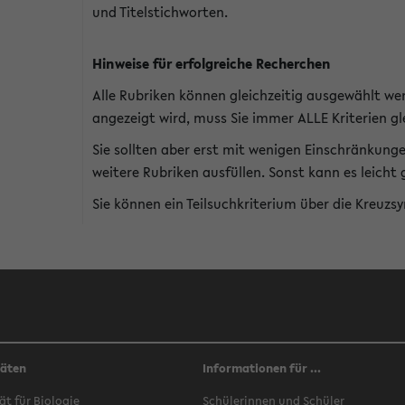
und Titelstichworten.
Hinweise für erfolgreiche Recherchen
Alle Rubriken können gleichzeitig ausgewählt we
angezeigt wird, muss Sie immer ALLE Kriterien gle
Sie sollten aber erst mit wenigen Einschränkung
weitere Rubriken ausfüllen. Sonst kann es leich
Sie können ein Teilsuchkriterium über die Kreuzs
täten
Informationen für ...
ät für Biologie
Schülerinnen und Schüler