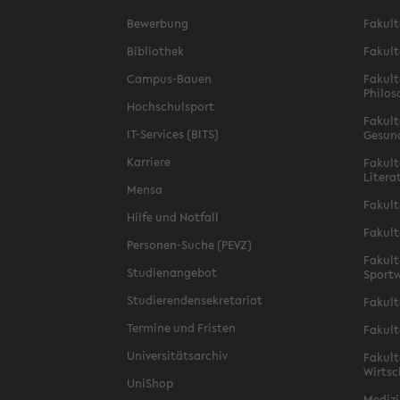
Bewerbung
Fakult
Bibliothek
Fakult
Campus-Bauen
Fakult
Philos
Hochschulsport
Fakult
IT-Services (BITS)
Gesun
Karriere
Fakult
Litera
Mensa
Fakult
Hilfe und Notfall
Fakult
Personen-Suche (PEVZ)
Fakult
Studienangebot
Sportw
Studierendensekretariat
Fakult
Termine und Fristen
Fakult
Universitätsarchiv
Fakult
Wirtsc
UniShop
Medizi