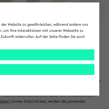
eKVV
ät der Website zu gewährleisten, während andere uns
h, um Ihre Interaktionen mit unserer Webseite zu
Zukunft widerrufen. Auf der Seite finden Sie auch
Meine Uni
EN
ANMELDEN
chsuchen und so gezielt die Veranstaltungen heraussuchen,
hriebenen Suchrubriken, von denen Sie mindestens eine
arten!
(unten links) klicken, werden die passenden