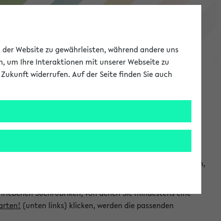
eKVV
ät der Website zu gewährleisten, während andere uns
h, um Ihre Interaktionen mit unserer Webseite zu
Zukunft widerrufen. Auf der Seite finden Sie auch
Meine Uni
EN
ANMELDEN
chsuchen und so gezielt die Veranstaltungen heraussuchen,
hriebenen Suchrubriken, von denen Sie mindestens eine
arten!
(unten links) klicken, werden die passenden