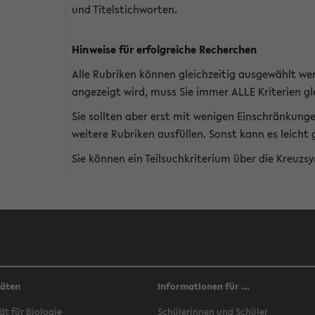
und Titelstichworten.
Hinweise für erfolgreiche Recherchen
Alle Rubriken können gleichzeitig ausgewählt we
angezeigt wird, muss Sie immer ALLE Kriterien gle
Sie sollten aber erst mit wenigen Einschränkung
weitere Rubriken ausfüllen. Sonst kann es leich
Sie können ein Teilsuchkriterium über die Kreuzs
täten
Informationen für ...
ät für Biologie
Schülerinnen und Schüler