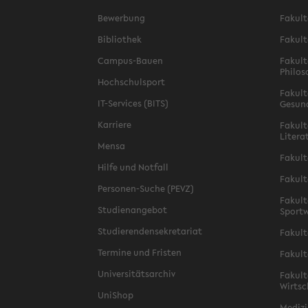
Bewerbung
Fakult
Bibliothek
Fakult
Campus-Bauen
Fakult
Philos
Hochschulsport
Fakult
IT-Services (BITS)
Gesun
Karriere
Fakult
Litera
Mensa
Fakult
Hilfe und Notfall
Fakult
Personen-Suche (PEVZ)
Fakult
Studienangebot
Sportw
Studierendensekretariat
Fakult
Termine und Fristen
Fakult
Universitätsarchiv
Fakult
Wirtsc
UniShop
Medizi