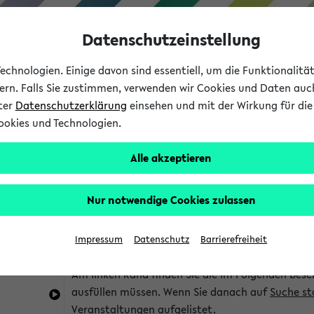
Datenschutzeinstellung
chnologien. Einige davon sind essentiell, um die Funktionalit
sern. Falls Sie zustimmen, verwenden wir Cookies und Daten auc
nter
Datenschutzerklärung
einsehen und mit der Wirkung für die 
ookies und Technologien.
Studium
Lehre
International
Alle akzeptieren
im eKVV
Hinweise zur Kombisuche
Nur notwendige Cookies zulassen
Sie können das eKVV nach diversen Kriterien dur
Impressum
Datenschutz
Barrierefreiheit
die für Sie interessant sind.
Am linken Rand finden Sie die im Folgenden besc
ausfüllen müssen. Wenn Sie danach auf
Suche st
Veranstaltungen aufgelistet.