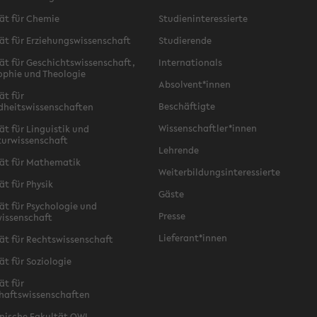
ät für Chemie
Studieninteressierte
ät für Erziehungswissenschaft
Studierende
ät für Geschichtswissenschaft,
Internationals
ophie und Theologie
Absolvent*innen
ät für
Beschäftigte
dheitswissenschaften
Wissenschaftler*innen
ät für Linguistik und
turwissenschaft
Lehrende
ät für Mathematik
Weiterbildungsinteressierte
ät für Physik
Gäste
ät für Psychologie und
Presse
issenschaft
Lieferant*innen
ät für Rechtswissenschaft
ät für Soziologie
ät für
haftswissenschaften
nische Fakultät OWL