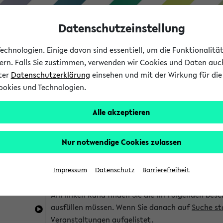
Datenschutzeinstellung
chnologien. Einige davon sind essentiell, um die Funktionalit
sern. Falls Sie zustimmen, verwenden wir Cookies und Daten auc
nter
Datenschutzerklärung
einsehen und mit der Wirkung für die 
ookies und Technologien.
Studium
Lehre
International
Alle akzeptieren
im eKVV
Hinweise zur Kombisuche
Nur notwendige Cookies zulassen
Sie können das eKVV nach diversen Kriterien dur
Impressum
Datenschutz
Barrierefreiheit
die für Sie interessant sind.
Am linken Rand finden Sie die im Folgenden besc
ausfüllen müssen. Wenn Sie danach auf
Suche st
Veranstaltungen aufgelistet.