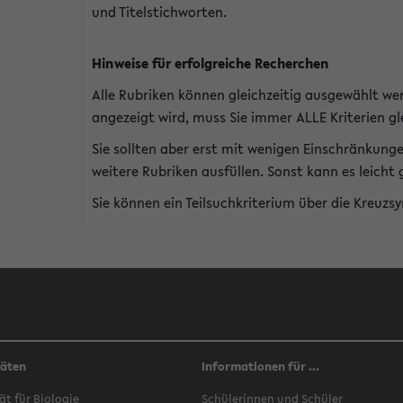
und Titelstichworten.
Hinweise für erfolgreiche Recherchen
Alle Rubriken können gleichzeitig ausgewählt we
angezeigt wird, muss Sie immer ALLE Kriterien gle
Sie sollten aber erst mit wenigen Einschränkung
weitere Rubriken ausfüllen. Sonst kann es leich
Sie können ein Teilsuchkriterium über die Kreuzs
täten
Informationen für ...
ät für Biologie
Schülerinnen und Schüler