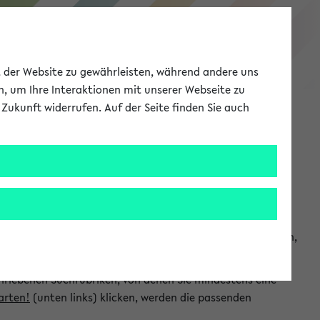
eKVV
ät der Website zu gewährleisten, während andere uns
h, um Ihre Interaktionen mit unserer Webseite zu
Zukunft widerrufen. Auf der Seite finden Sie auch
Meine Uni
EN
ANMELDEN
chsuchen und so gezielt die Veranstaltungen heraussuchen,
hriebenen Suchrubriken, von denen Sie mindestens eine
arten!
(unten links) klicken, werden die passenden