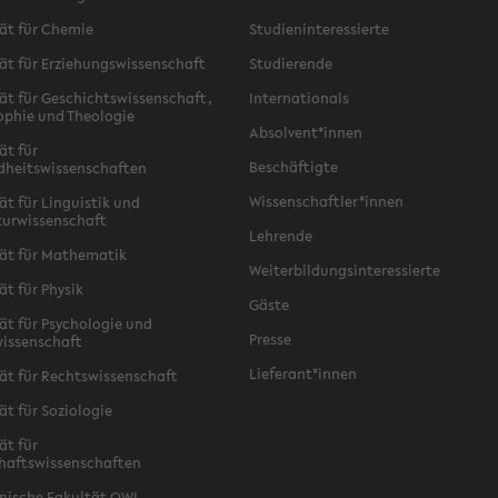
ät für Chemie
Studieninteressierte
ät für Erziehungswissenschaft
Studierende
ät für Geschichtswissenschaft,
Internationals
ophie und Theologie
Absolvent*innen
ät für
Beschäftigte
dheitswissenschaften
Wissenschaftler*innen
ät für Linguistik und
turwissenschaft
Lehrende
ät für Mathematik
Weiterbildungsinteressierte
ät für Physik
Gäste
ät für Psychologie und
Presse
issenschaft
Lieferant*innen
ät für Rechtswissenschaft
ät für Soziologie
ät für
haftswissenschaften
nische Fakultät OWL