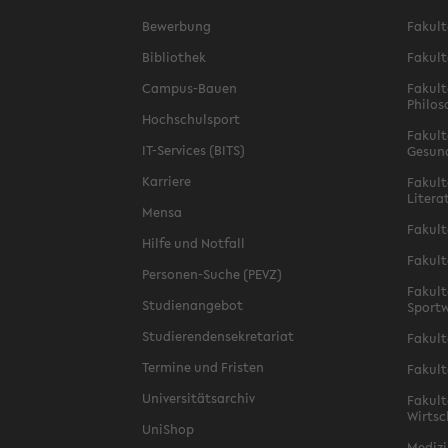
Bewerbung
Fakult
Bibliothek
Fakult
Campus-Bauen
Fakult
Philos
Hochschulsport
Fakult
IT-Services (BITS)
Gesun
Karriere
Fakult
Litera
Mensa
Fakult
Hilfe und Notfall
Fakult
Personen-Suche (PEVZ)
Fakult
Studienangebot
Sportw
Studierendensekretariat
Fakult
Termine und Fristen
Fakult
Universitätsarchiv
Fakult
Wirtsc
UniShop
Medizi