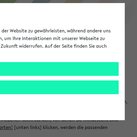
eKVV
ät der Website zu gewährleisten, während andere uns
h, um Ihre Interaktionen mit unserer Webseite zu
Zukunft widerrufen. Auf der Seite finden Sie auch
Meine Uni
EN
ANMELDEN
chsuchen und so gezielt die Veranstaltungen heraussuchen,
hriebenen Suchrubriken, von denen Sie mindestens eine
arten!
(unten links) klicken, werden die passenden