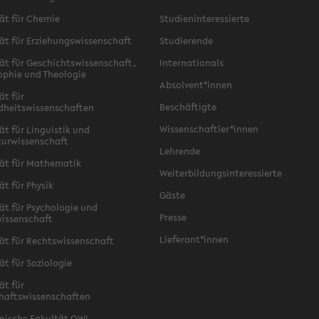
ät für Chemie
Studieninteressierte
ät für Erziehungswissenschaft
Studierende
ät für Geschichtswissenschaft,
Internationals
ophie und Theologie
Absolvent*innen
ät für
Beschäftigte
dheitswissenschaften
Wissenschaftler*innen
ät für Linguistik und
turwissenschaft
Lehrende
ät für Mathematik
Weiterbildungsinteressierte
ät für Physik
Gäste
ät für Psychologie und
Presse
issenschaft
Lieferant*innen
ät für Rechtswissenschaft
ät für Soziologie
ät für
haftswissenschaften
nische Fakultät OWL