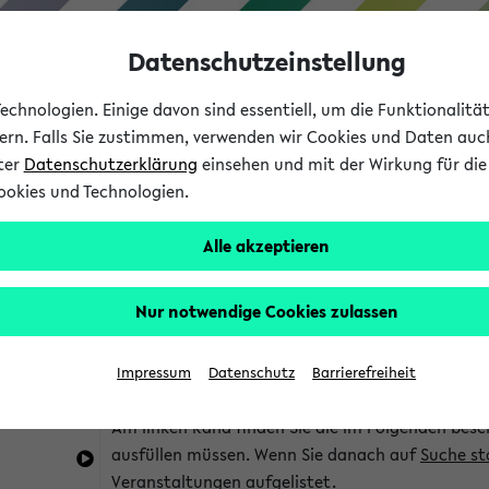
Datenschutzeinstellung
chnologien. Einige davon sind essentiell, um die Funktionalit
sern. Falls Sie zustimmen, verwenden wir Cookies und Daten auc
nter
Datenschutzerklärung
einsehen und mit der Wirkung für die 
ookies und Technologien.
Studium
Lehre
International
Alle akzeptieren
im eKVV
Hinweise zur Kombisuche
Nur notwendige Cookies zulassen
Sie können das eKVV nach diversen Kriterien dur
Impressum
Datenschutz
Barrierefreiheit
die für Sie interessant sind.
Am linken Rand finden Sie die im Folgenden besc
ausfüllen müssen. Wenn Sie danach auf
Suche st
Veranstaltungen aufgelistet.