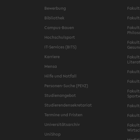
Bewerbung
Fakult
Bibliothek
Fakult
Campus-Bauen
Fakult
Philos
Hochschulsport
Fakult
IT-Services (BITS)
Gesun
Karriere
Fakult
Litera
Mensa
Fakult
Hilfe und Notfall
Fakult
Personen-Suche (PEVZ)
Fakult
Studienangebot
Sportw
Studierendensekretariat
Fakult
Termine und Fristen
Fakult
Universitätsarchiv
Fakult
Wirtsc
UniShop
Medizi