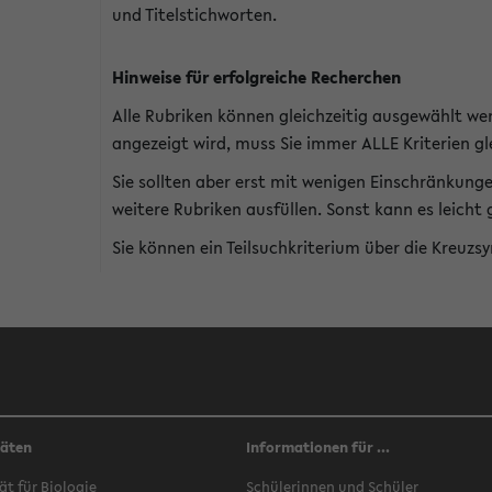
und Titelstichworten.
Hinweise für erfolgreiche Recherchen
Alle Rubriken können gleichzeitig ausgewählt we
angezeigt wird, muss Sie immer ALLE Kriterien gle
Sie sollten aber erst mit wenigen Einschränkung
weitere Rubriken ausfüllen. Sonst kann es leich
Sie können ein Teilsuchkriterium über die Kreuzs
täten
Informationen für ...
ät für Biologie
Schülerinnen und Schüler