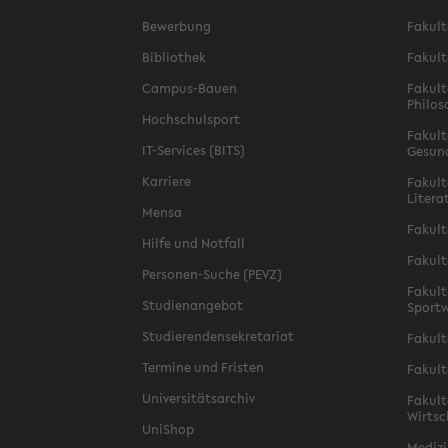
Bewerbung
Fakult
Bibliothek
Fakult
Campus-Bauen
Fakult
Philos
Hochschulsport
Fakult
IT-Services (BITS)
Gesun
Karriere
Fakult
Litera
Mensa
Fakult
Hilfe und Notfall
Fakult
Personen-Suche (PEVZ)
Fakult
Studienangebot
Sportw
Studierendensekretariat
Fakult
Termine und Fristen
Fakult
Universitätsarchiv
Fakult
Wirtsc
UniShop
Medizi