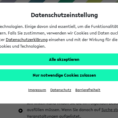
Datenschutzeinstellung
chnologien. Einige davon sind essentiell, um die Funktionalit
sern. Falls Sie zustimmen, verwenden wir Cookies und Daten auc
nter
Datenschutzerklärung
einsehen und mit der Wirkung für die 
ookies und Technologien.
Studium
Lehre
International
Alle akzeptieren
im eKVV
Hinweise zur Kombisuche
Nur notwendige Cookies zulassen
Sie können das eKVV nach diversen Kriterien dur
Impressum
Datenschutz
Barrierefreiheit
die für Sie interessant sind.
Am linken Rand finden Sie die im Folgenden besc
ausfüllen müssen. Wenn Sie danach auf
Suche st
Veranstaltungen aufgelistet.