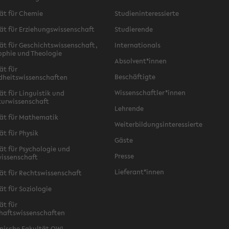
ät für Chemie
Studieninteressierte
ät für Erziehungswissenschaft
Studierende
ät für Geschichtswissenschaft,
Internationals
ophie und Theologie
Absolvent*innen
ät für
Beschäftigte
dheitswissenschaften
Wissenschaftler*innen
ät für Linguistik und
turwissenschaft
Lehrende
ät für Mathematik
Weiterbildungsinteressierte
ät für Physik
Gäste
ät für Psychologie und
Presse
issenschaft
Lieferant*innen
ät für Rechtswissenschaft
ät für Soziologie
ät für
haftswissenschaften
nische Fakultät OWL