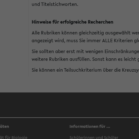
und Titelstichworten.
Hinweise für erfolgreiche Recherchen
Alle Rubriken können gleichzeitig ausgewählt we
angezeigt wird, muss Sie immer ALLE Kriterien gle
Sie sollten aber erst mit wenigen Einschränkung
weitere Rubriken ausfüllen. Sonst kann es leich
Sie können ein Teilsuchkriterium über die Kreuzs
täten
Informationen für ...
ät für Biologie
Schülerinnen und Schüler