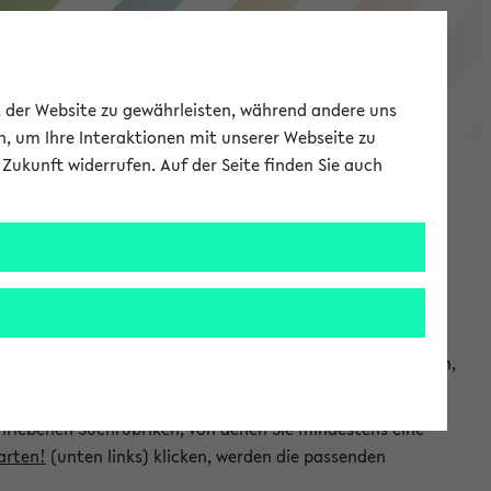
eKVV
ät der Website zu gewährleisten, während andere uns
h, um Ihre Interaktionen mit unserer Webseite zu
Zukunft widerrufen. Auf der Seite finden Sie auch
Meine Uni
EN
ANMELDEN
chsuchen und so gezielt die Veranstaltungen heraussuchen,
hriebenen Suchrubriken, von denen Sie mindestens eine
arten!
(unten links) klicken, werden die passenden