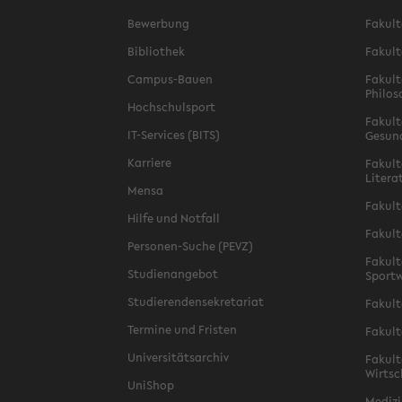
Bewerbung
Fakult
Bibliothek
Fakult
Campus-Bauen
Fakult
Philos
Hochschulsport
Fakult
IT-Services (BITS)
Gesun
Karriere
Fakult
Litera
Mensa
Fakult
Hilfe und Notfall
Fakult
Personen-Suche (PEVZ)
Fakult
Studienangebot
Sportw
Studierendensekretariat
Fakult
Termine und Fristen
Fakult
Universitätsarchiv
Fakult
Wirtsc
UniShop
Medizi