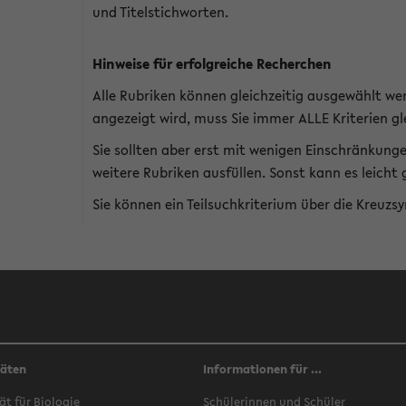
und Titelstichworten.
Hinweise für erfolgreiche Recherchen
Alle Rubriken können gleichzeitig ausgewählt we
angezeigt wird, muss Sie immer ALLE Kriterien gle
Sie sollten aber erst mit wenigen Einschränkung
weitere Rubriken ausfüllen. Sonst kann es leich
Sie können ein Teilsuchkriterium über die Kreuzs
täten
Informationen für ...
ät für Biologie
Schülerinnen und Schüler