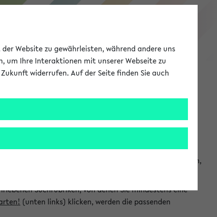
eKVV
ät der Website zu gewährleisten, während andere uns
h, um Ihre Interaktionen mit unserer Webseite zu
Zukunft widerrufen. Auf der Seite finden Sie auch
Meine Uni
EN
ANMELDEN
chsuchen und so gezielt die Veranstaltungen heraussuchen,
hriebenen Suchrubriken, von denen Sie mindestens eine
arten!
(unten links) klicken, werden die passenden