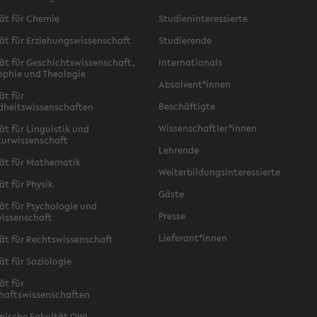
ät für Chemie
Studieninteressierte
ät für Erziehungswissenschaft
Studierende
ät für Geschichtswissenschaft,
Internationals
ophie und Theologie
Absolvent*innen
ät für
Beschäftigte
dheitswissenschaften
Wissenschaftler*innen
ät für Linguistik und
turwissenschaft
Lehrende
ät für Mathematik
Weiterbildungsinteressierte
ät für Physik
Gäste
ät für Psychologie und
Presse
issenschaft
Lieferant*innen
ät für Rechtswissenschaft
ät für Soziologie
ät für
haftswissenschaften
nische Fakultät OWL