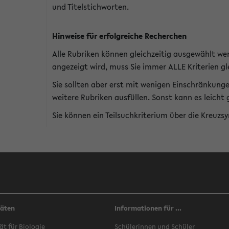
und Titelstichworten.
Hinweise für erfolgreiche Recherchen
Alle Rubriken können gleichzeitig ausgewählt we
angezeigt wird, muss Sie immer ALLE Kriterien gle
Sie sollten aber erst mit wenigen Einschränkung
weitere Rubriken ausfüllen. Sonst kann es leich
Sie können ein Teilsuchkriterium über die Kreuzs
täten
Informationen für ...
ät für Biologie
Schülerinnen und Schüler