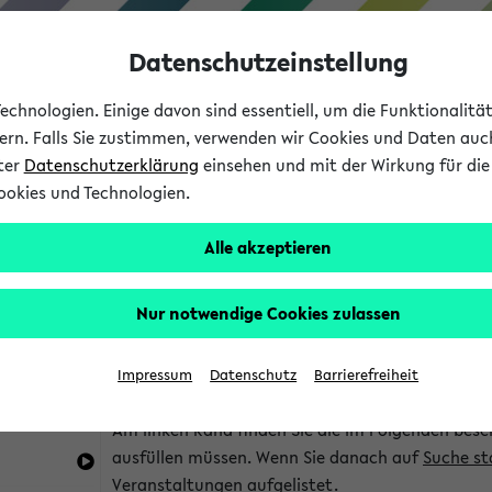
Datenschutzeinstellung
chnologien. Einige davon sind essentiell, um die Funktionalit
sern. Falls Sie zustimmen, verwenden wir Cookies und Daten auc
nter
Datenschutzerklärung
einsehen und mit der Wirkung für die 
ookies und Technologien.
Studium
Lehre
International
Alle akzeptieren
im eKVV
Hinweise zur Kombisuche
Nur notwendige Cookies zulassen
Sie können das eKVV nach diversen Kriterien dur
Impressum
Datenschutz
Barrierefreiheit
die für Sie interessant sind.
Am linken Rand finden Sie die im Folgenden besc
ausfüllen müssen. Wenn Sie danach auf
Suche st
Veranstaltungen aufgelistet.