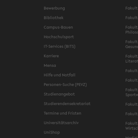
Bewerbung
Fakult
Bibliothek
Fakult
Campus-Bauen
Fakult
Philos
Hochschulsport
Fakult
IT-Services (BITS)
Gesun
Karriere
Fakult
Litera
Mensa
Fakult
Hilfe und Notfall
Fakult
Personen-Suche (PEVZ)
Fakult
Studienangebot
Sportw
Studierendensekretariat
Fakult
Termine und Fristen
Fakult
Universitätsarchiv
Fakult
Wirtsc
UniShop
Medizi