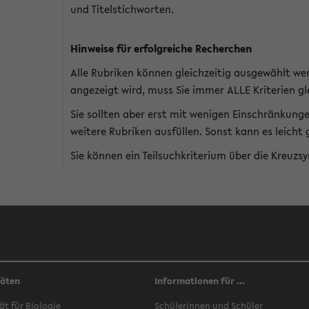
und Titelstichworten.
Hinweise für erfolgreiche Recherchen
Alle Rubriken können gleichzeitig ausgewählt we
angezeigt wird, muss Sie immer ALLE Kriterien gle
Sie sollten aber erst mit wenigen Einschränkung
weitere Rubriken ausfüllen. Sonst kann es leich
Sie können ein Teilsuchkriterium über die Kreuzs
täten
Informationen für ...
ät für Biologie
Schülerinnen und Schüler