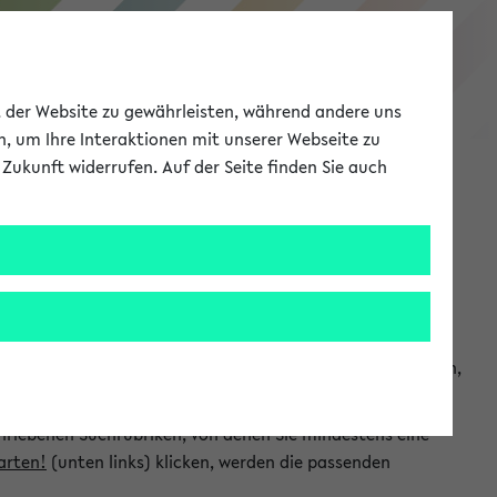
eKVV
ät der Website zu gewährleisten, während andere uns
h, um Ihre Interaktionen mit unserer Webseite zu
Zukunft widerrufen. Auf der Seite finden Sie auch
Meine Uni
EN
ANMELDEN
chsuchen und so gezielt die Veranstaltungen heraussuchen,
hriebenen Suchrubriken, von denen Sie mindestens eine
arten!
(unten links) klicken, werden die passenden