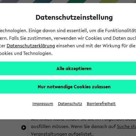
Datenschutzeinstellung
chnologien. Einige davon sind essentiell, um die Funktionalit
sern. Falls Sie zustimmen, verwenden wir Cookies und Daten auc
nter
Datenschutzerklärung
einsehen und mit der Wirkung für die 
ookies und Technologien.
Studium
Lehre
International
Alle akzeptieren
im eKVV
Hinweise zur Kombisuche
Nur notwendige Cookies zulassen
Sie können das eKVV nach diversen Kriterien dur
Impressum
Datenschutz
Barrierefreiheit
die für Sie interessant sind.
Am linken Rand finden Sie die im Folgenden besc
ausfüllen müssen. Wenn Sie danach auf
Suche st
Veranstaltungen aufgelistet.