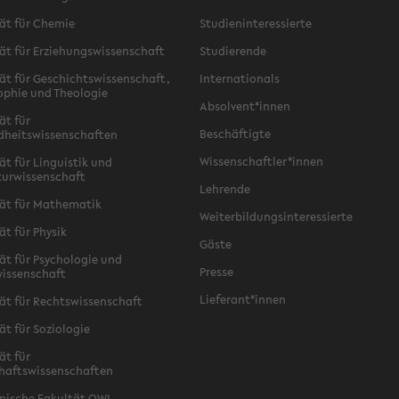
ät für Chemie
Studieninteressierte
ät für Erziehungswissenschaft
Studierende
ät für Geschichtswissenschaft,
Internationals
ophie und Theologie
Absolvent*innen
ät für
Beschäftigte
dheitswissenschaften
Wissenschaftler*innen
ät für Linguistik und
turwissenschaft
Lehrende
ät für Mathematik
Weiterbildungsinteressierte
ät für Physik
Gäste
ät für Psychologie und
Presse
issenschaft
Lieferant*innen
ät für Rechtswissenschaft
ät für Soziologie
ät für
haftswissenschaften
nische Fakultät OWL