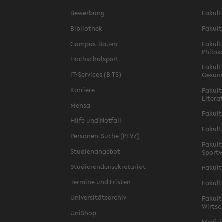
Bewerbung
Fakult
Bibliothek
Fakult
Campus-Bauen
Fakult
Philos
Hochschulsport
Fakult
IT-Services (BITS)
Gesun
Karriere
Fakult
Litera
Mensa
Fakult
Hilfe und Notfall
Fakult
Personen-Suche (PEVZ)
Fakult
Studienangebot
Sportw
Studierendensekretariat
Fakult
Termine und Fristen
Fakult
Universitätsarchiv
Fakult
Wirtsc
UniShop
Medizi