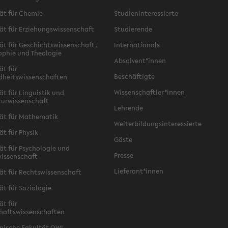
ät für Chemie
Studieninteressierte
ät für Erziehungswissenschaft
Studierende
ät für Geschichtswissenschaft,
Internationals
ophie und Theologie
Absolvent*innen
ät für
Beschäftigte
dheitswissenschaften
Wissenschaftler*innen
ät für Linguistik und
turwissenschaft
Lehrende
ät für Mathematik
Weiterbildungsinteressierte
ät für Physik
Gäste
ät für Psychologie und
Presse
issenschaft
Lieferant*innen
ät für Rechtswissenschaft
ät für Soziologie
ät für
haftswissenschaften
nische Fakultät OWL