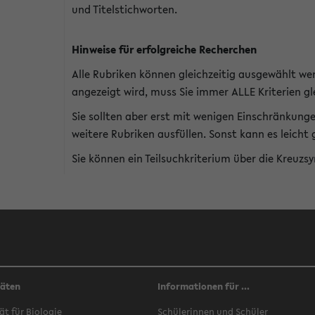
und Titelstichworten.
Hinweise für erfolgreiche Recherchen
Alle Rubriken können gleichzeitig ausgewählt we
angezeigt wird, muss Sie immer ALLE Kriterien gle
Sie sollten aber erst mit wenigen Einschränkung
weitere Rubriken ausfüllen. Sonst kann es leich
Sie können ein Teilsuchkriterium über die Kreuzs
täten
Informationen für ...
ät für Biologie
Schülerinnen und Schüler