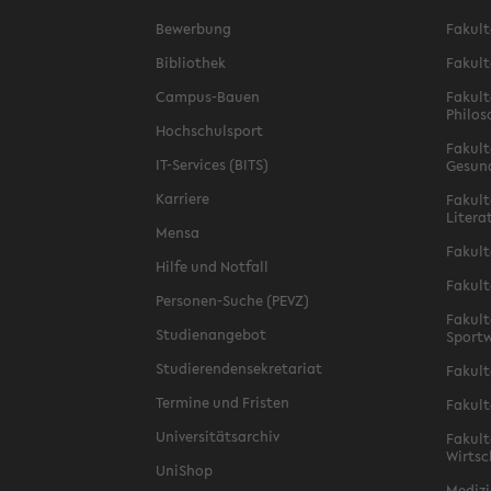
Bewerbung
Fakult
Bibliothek
Fakult
Campus-Bauen
Fakult
Philos
Hochschulsport
Fakult
IT-Services (BITS)
Gesun
Karriere
Fakult
Litera
Mensa
Fakult
Hilfe und Notfall
Fakult
Personen-Suche (PEVZ)
Fakult
Studienangebot
Sportw
Studierendensekretariat
Fakult
Termine und Fristen
Fakult
Universitätsarchiv
Fakult
Wirtsc
UniShop
Medizi