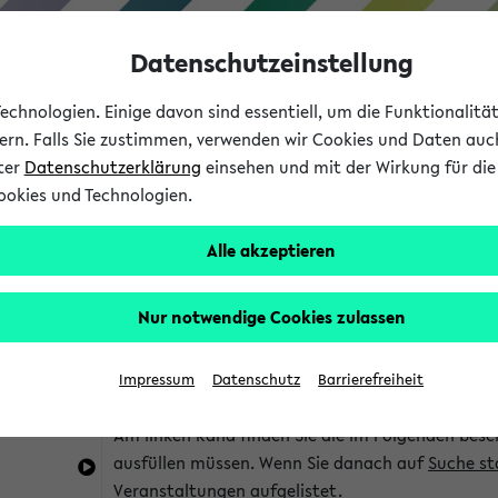
Datenschutzeinstellung
chnologien. Einige davon sind essentiell, um die Funktionalit
sern. Falls Sie zustimmen, verwenden wir Cookies und Daten auc
nter
Datenschutzerklärung
einsehen und mit der Wirkung für die 
ookies und Technologien.
Studium
Lehre
International
Alle akzeptieren
im eKVV
Hinweise zur Kombisuche
Nur notwendige Cookies zulassen
Sie können das eKVV nach diversen Kriterien dur
Impressum
Datenschutz
Barrierefreiheit
die für Sie interessant sind.
Am linken Rand finden Sie die im Folgenden besc
ausfüllen müssen. Wenn Sie danach auf
Suche st
Veranstaltungen aufgelistet.