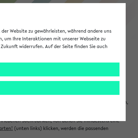
eKVV
ät der Website zu gewährleisten, während andere uns
h, um Ihre Interaktionen mit unserer Webseite zu
Zukunft widerrufen. Auf der Seite finden Sie auch
Meine Uni
EN
ANMELDEN
chsuchen und so gezielt die Veranstaltungen heraussuchen,
hriebenen Suchrubriken, von denen Sie mindestens eine
arten!
(unten links) klicken, werden die passenden