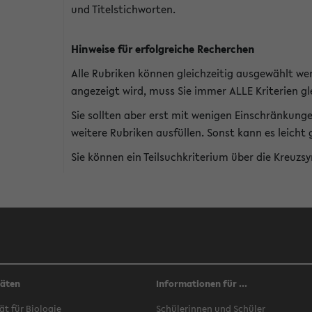
und Titelstichworten.
Hinweise für erfolgreiche Recherchen
Alle Rubriken können gleichzeitig ausgewählt we
angezeigt wird, muss Sie immer ALLE Kriterien gle
Sie sollten aber erst mit wenigen Einschränkung
weitere Rubriken ausfüllen. Sonst kann es leich
Sie können ein Teilsuchkriterium über die Kreuzs
täten
Informationen für ...
ät für Biologie
Schülerinnen und Schüler