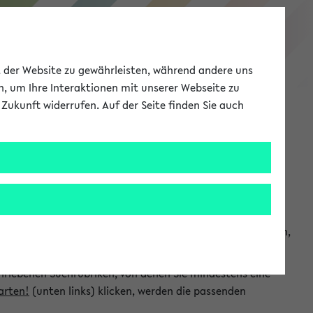
eKVV
ät der Website zu gewährleisten, während andere uns
h, um Ihre Interaktionen mit unserer Webseite zu
Zukunft widerrufen. Auf der Seite finden Sie auch
Meine Uni
EN
ANMELDEN
chsuchen und so gezielt die Veranstaltungen heraussuchen,
hriebenen Suchrubriken, von denen Sie mindestens eine
arten!
(unten links) klicken, werden die passenden