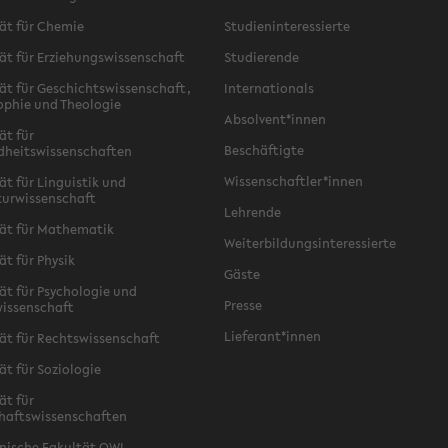
ät für Chemie
Studieninteressierte
ät für Erziehungswissenschaft
Studierende
ät für Geschichtswissenschaft,
Internationals
ophie und Theologie
Absolvent*innen
ät für
Beschäftigte
dheitswissenschaften
Wissenschaftler*innen
ät für Linguistik und
turwissenschaft
Lehrende
ät für Mathematik
Weiterbildungsinteressierte
ät für Physik
Gäste
ät für Psychologie und
Presse
issenschaft
Lieferant*innen
ät für Rechtswissenschaft
ät für Soziologie
ät für
haftswissenschaften
nische Fakultät OWL