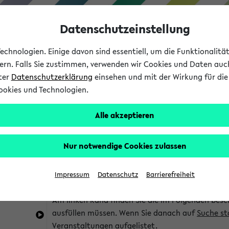
Datenschutzeinstellung
chnologien. Einige davon sind essentiell, um die Funktionalit
sern. Falls Sie zustimmen, verwenden wir Cookies und Daten auc
nter
Datenschutzerklärung
einsehen und mit der Wirkung für die 
ookies und Technologien.
Studium
Lehre
International
Alle akzeptieren
im eKVV
Hinweise zur Kombisuche
Nur notwendige Cookies zulassen
Sie können das eKVV nach diversen Kriterien dur
Impressum
Datenschutz
Barrierefreiheit
die für Sie interessant sind.
Am linken Rand finden Sie die im Folgenden besc
ausfüllen müssen. Wenn Sie danach auf
Suche st
Veranstaltungen aufgelistet.