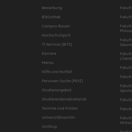
Bewerbung
Fakult
Bibliothek
Fakult
Campus-Bauen
Fakult
Philos
Hochschulsport
Fakult
IT-Services (BITS)
Gesun
Karriere
Fakult
Litera
Mensa
Fakult
Hilfe und Notfall
Fakult
Personen-Suche (PEVZ)
Fakult
Studienangebot
Sportw
Studierendensekretariat
Fakult
Termine und Fristen
Fakult
Universitätsarchiv
Fakult
Wirtsc
UniShop
Medizi