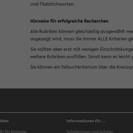
und Titelstichworten.
Hinweise für erfolgreiche Recherchen
Alle Rubriken können gleichzeitig ausgewählt we
angezeigt wird, muss Sie immer ALLE Kriterien gle
Sie sollten aber erst mit wenigen Einschränkung
weitere Rubriken ausfüllen. Sonst kann es leich
Sie können ein Teilsuchkriterium über die Kreuzs
täten
Informationen für ...
ät für Biologie
Schülerinnen und Schüler