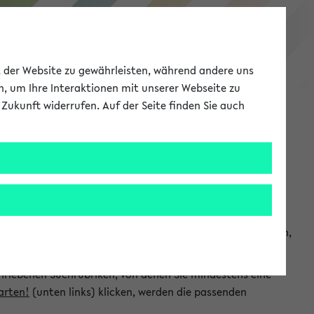
eKVV
ät der Website zu gewährleisten, während andere uns
h, um Ihre Interaktionen mit unserer Webseite zu
Zukunft widerrufen. Auf der Seite finden Sie auch
Meine Uni
EN
ANMELDEN
chsuchen und so gezielt die Veranstaltungen heraussuchen,
hriebenen Suchrubriken, von denen Sie mindestens eine
arten!
(unten links) klicken, werden die passenden