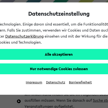
Datenschutzeinstellung
chnologien. Einige davon sind essentiell, um die Funktionalit
sern. Falls Sie zustimmen, verwenden wir Cookies und Daten auc
nter
Datenschutzerklärung
einsehen und mit der Wirkung für die 
ookies und Technologien.
Studium
Lehre
International
Alle akzeptieren
im eKVV
Hinweise zur Kombisuche
Nur notwendige Cookies zulassen
Sie können das eKVV nach diversen Kriterien dur
Impressum
Datenschutz
Barrierefreiheit
die für Sie interessant sind.
Am linken Rand finden Sie die im Folgenden besc
ausfüllen müssen. Wenn Sie danach auf
Suche st
Veranstaltungen aufgelistet.