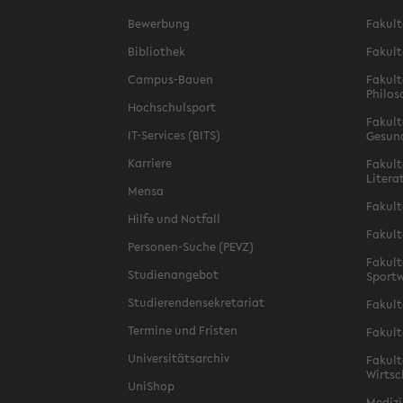
Bewerbung
Fakult
Bibliothek
Fakult
Campus-Bauen
Fakult
Philos
Hochschulsport
Fakult
IT-Services (BITS)
Gesun
Karriere
Fakult
Litera
Mensa
Fakult
Hilfe und Notfall
Fakult
Personen-Suche (PEVZ)
Fakult
Studienangebot
Sportw
Studierendensekretariat
Fakult
Termine und Fristen
Fakult
Universitätsarchiv
Fakult
Wirtsc
UniShop
Medizi