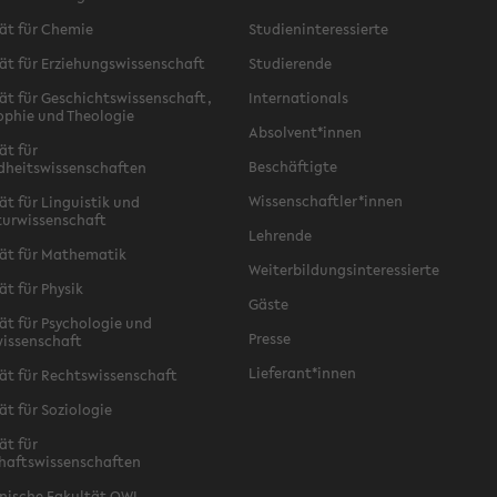
ät für Chemie
Studieninteressierte
ät für Erziehungswissenschaft
Studierende
ät für Geschichtswissenschaft,
Internationals
ophie und Theologie
Absolvent*innen
ät für
Beschäftigte
dheitswissenschaften
Wissenschaftler*innen
ät für Linguistik und
turwissenschaft
Lehrende
ät für Mathematik
Weiterbildungsinteressierte
ät für Physik
Gäste
ät für Psychologie und
Presse
issenschaft
Lieferant*innen
ät für Rechtswissenschaft
ät für Soziologie
ät für
haftswissenschaften
nische Fakultät OWL