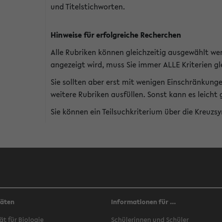
und Titelstichworten.
Hinweise für erfolgreiche Recherchen
Alle Rubriken können gleichzeitig ausgewählt we
angezeigt wird, muss Sie immer ALLE Kriterien gle
Sie sollten aber erst mit wenigen Einschränkung
weitere Rubriken ausfüllen. Sonst kann es leich
Sie können ein Teilsuchkriterium über die Kreuzs
täten
Informationen für ...
ät für Biologie
Schülerinnen und Schüler