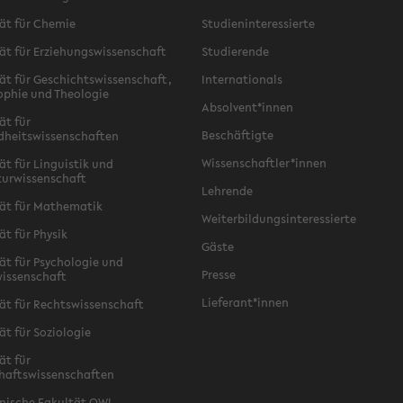
ät für Chemie
Studieninteressierte
ät für Erziehungswissenschaft
Studierende
ät für Geschichtswissenschaft,
Internationals
ophie und Theologie
Absolvent*innen
ät für
Beschäftigte
dheitswissenschaften
Wissenschaftler*innen
ät für Linguistik und
turwissenschaft
Lehrende
ät für Mathematik
Weiterbildungsinteressierte
ät für Physik
Gäste
ät für Psychologie und
Presse
issenschaft
Lieferant*innen
ät für Rechtswissenschaft
ät für Soziologie
ät für
haftswissenschaften
nische Fakultät OWL