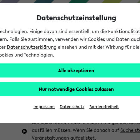
Datenschutzeinstellung
chnologien. Einige davon sind essentiell, um die Funktionalit
sern. Falls Sie zustimmen, verwenden wir Cookies und Daten auc
nter
Datenschutzerklärung
einsehen und mit der Wirkung für die 
ookies und Technologien.
Studium
Lehre
International
Alle akzeptieren
im eKVV
Hinweise zur Kombisuche
Nur notwendige Cookies zulassen
Sie können das eKVV nach diversen Kriterien dur
Impressum
Datenschutz
Barrierefreiheit
die für Sie interessant sind.
Am linken Rand finden Sie die im Folgenden besc
ausfüllen müssen. Wenn Sie danach auf
Suche st
Veranstaltungen aufgelistet.