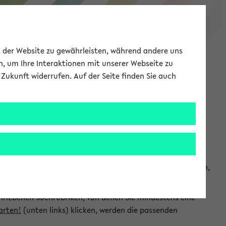
eKVV
ät der Website zu gewährleisten, während andere uns
h, um Ihre Interaktionen mit unserer Webseite zu
Zukunft widerrufen. Auf der Seite finden Sie auch
Meine Uni
EN
ANMELDEN
chsuchen und so gezielt die Veranstaltungen heraussuchen,
hriebenen Suchrubriken, von denen Sie mindestens eine
arten!
(unten links) klicken, werden die passenden