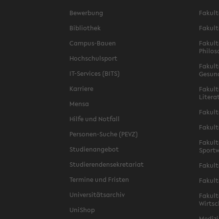
Bewerbung
Fakult
Bibliothek
Fakult
Campus-Bauen
Fakult
Philos
Hochschulsport
Fakult
IT-Services (BITS)
Gesun
Karriere
Fakult
Litera
Mensa
Fakult
Hilfe und Notfall
Fakult
Personen-Suche (PEVZ)
Fakult
Studienangebot
Sportw
Studierendensekretariat
Fakult
Termine und Fristen
Fakult
Universitätsarchiv
Fakult
Wirtsc
UniShop
Medizi