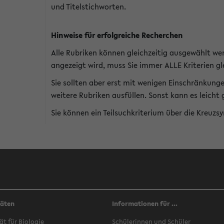
und Titelstichworten.
Hinweise für erfolgreiche Recherchen
Alle Rubriken können gleichzeitig ausgewählt we
angezeigt wird, muss Sie immer ALLE Kriterien gle
Sie sollten aber erst mit wenigen Einschränkung
weitere Rubriken ausfüllen. Sonst kann es leich
Sie können ein Teilsuchkriterium über die Kreuzs
täten
Informationen für ...
ät für Biologie
Schülerinnen und Schüler