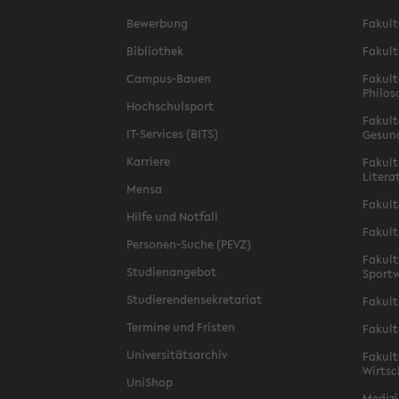
Bewerbung
Fakult
Bibliothek
Fakult
Campus-Bauen
Fakult
Philos
Hochschulsport
Fakult
IT-Services (BITS)
Gesun
Karriere
Fakult
Litera
Mensa
Fakult
Hilfe und Notfall
Fakult
Personen-Suche (PEVZ)
Fakult
Studienangebot
Sportw
Studierendensekretariat
Fakult
Termine und Fristen
Fakult
Universitätsarchiv
Fakult
Wirtsc
UniShop
Medizi