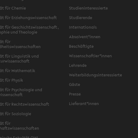
ät für Chemie
Studieninteressierte
ät für Erziehungswissenschaft
Studierende
ät für Geschichtswissenschaft,
Internationals
ophie und Theologie
Absolvent*innen
ät für
Beschäftigte
dheitswissenschaften
Wissenschaftler*innen
ät für Linguistik und
turwissenschaft
Lehrende
ät für Mathematik
Weiterbildungsinteressierte
ät für Physik
Gäste
ät für Psychologie und
Presse
issenschaft
Lieferant*innen
ät für Rechtswissenschaft
ät für Soziologie
ät für
haftswissenschaften
nische Fakultät OWL