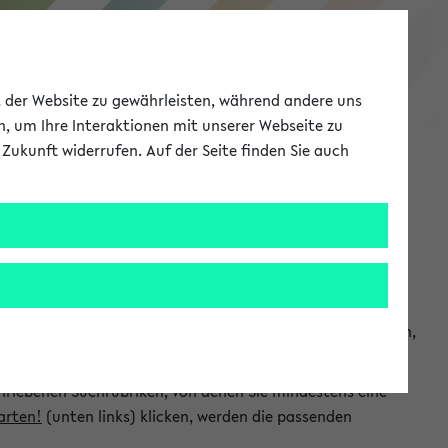
eKVV
ät der Website zu gewährleisten, während andere uns
h, um Ihre Interaktionen mit unserer Webseite zu
Zukunft widerrufen. Auf der Seite finden Sie auch
Meine Uni
EN
ANMELDEN
chsuchen und so gezielt die Veranstaltungen heraussuchen,
hriebenen Suchrubriken, von denen Sie mindestens eine
arten!
(unten links) klicken, werden die passenden