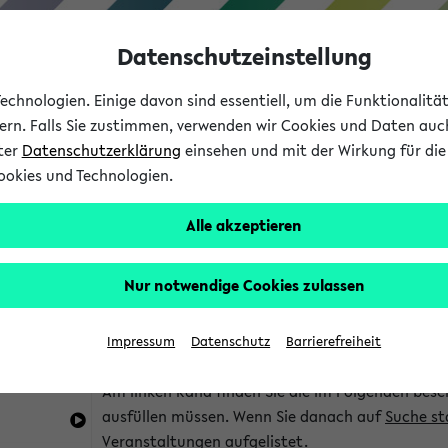
Datenschutzeinstellung
chnologien. Einige davon sind essentiell, um die Funktionalit
sern. Falls Sie zustimmen, verwenden wir Cookies und Daten auc
nter
Datenschutzerklärung
einsehen und mit der Wirkung für die 
ookies und Technologien.
Studium
Lehre
International
Alle akzeptieren
im eKVV
Hinweise zur Kombisuche
Nur notwendige Cookies zulassen
Sie können das eKVV nach diversen Kriterien dur
Impressum
Datenschutz
Barrierefreiheit
die für Sie interessant sind.
Am linken Rand finden Sie die im Folgenden besc
ausfüllen müssen. Wenn Sie danach auf
Suche st
Veranstaltungen aufgelistet.