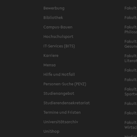
Bewerbung
Fakult
Bibliothek
Fakult
Campus-Bauen
Fakult
Philos
Hochschulsport
Fakult
IT-Services (BITS)
Gesun
Karriere
Fakult
Litera
Mensa
Fakult
Hilfe und Notfall
Fakult
Personen-Suche (PEVZ)
Fakult
Studienangebot
Sportw
Studierendensekretariat
Fakult
Termine und Fristen
Fakult
Universitätsarchiv
Fakult
Wirtsc
UniShop
Medizi