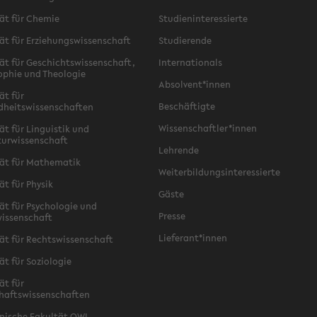
ät für Chemie
Studieninteressierte
ät für Erziehungswissenschaft
Studierende
ät für Geschichtswissenschaft,
Internationals
ophie und Theologie
Absolvent*innen
ät für
Beschäftigte
dheitswissenschaften
Wissenschaftler*innen
ät für Linguistik und
turwissenschaft
Lehrende
ät für Mathematik
Weiterbildungsinteressierte
ät für Physik
Gäste
ät für Psychologie und
Presse
issenschaft
Lieferant*innen
ät für Rechtswissenschaft
ät für Soziologie
ät für
haftswissenschaften
nische Fakultät OWL