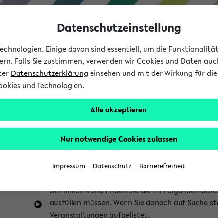
Datenschutzeinstellung
chnologien. Einige davon sind essentiell, um die Funktionalit
sern. Falls Sie zustimmen, verwenden wir Cookies und Daten auc
nter
Datenschutzerklärung
einsehen und mit der Wirkung für die 
ookies und Technologien.
Studium
Lehre
International
Alle akzeptieren
im eKVV
Hinweise zur Kombisuche
Nur notwendige Cookies zulassen
Sie können das eKVV nach diversen Kriterien dur
Impressum
Datenschutz
Barrierefreiheit
die für Sie interessant sind.
Am linken Rand finden Sie die im Folgenden besc
ausfüllen müssen. Wenn Sie danach auf
Suche st
Veranstaltungen aufgelistet.