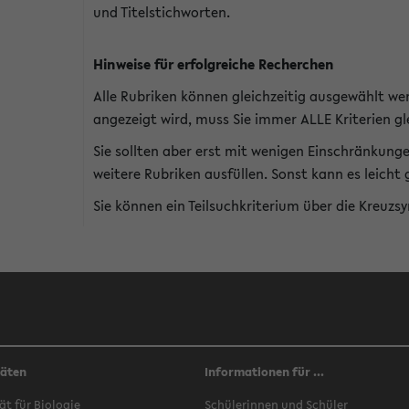
und Titelstichworten.
Hinweise für erfolgreiche Recherchen
Alle Rubriken können gleichzeitig ausgewählt we
angezeigt wird, muss Sie immer ALLE Kriterien gle
Sie sollten aber erst mit wenigen Einschränkung
weitere Rubriken ausfüllen. Sonst kann es leich
Sie können ein Teilsuchkriterium über die Kreuzs
täten
Informationen für ...
ät für Biologie
Schülerinnen und Schüler