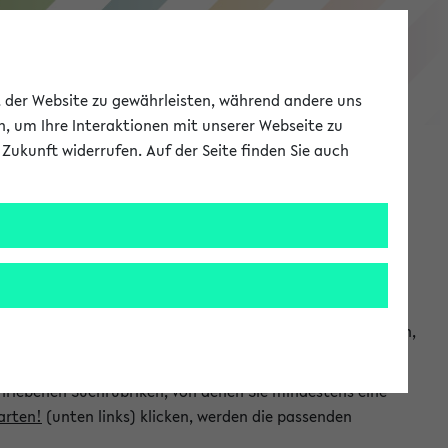
eKVV
ät der Website zu gewährleisten, während andere uns
h, um Ihre Interaktionen mit unserer Webseite zu
Zukunft widerrufen. Auf der Seite finden Sie auch
Meine Uni
EN
ANMELDEN
chsuchen und so gezielt die Veranstaltungen heraussuchen,
hriebenen Suchrubriken, von denen Sie mindestens eine
arten!
(unten links) klicken, werden die passenden