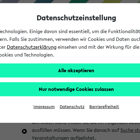
Datenschutzeinstellung
chnologien. Einige davon sind essentiell, um die Funktionalit
sern. Falls Sie zustimmen, verwenden wir Cookies und Daten auc
nter
Datenschutzerklärung
einsehen und mit der Wirkung für die 
ookies und Technologien.
Studium
Lehre
International
Alle akzeptieren
im eKVV
Hinweise zur Kombisuche
Nur notwendige Cookies zulassen
Sie können das eKVV nach diversen Kriterien dur
Impressum
Datenschutz
Barrierefreiheit
die für Sie interessant sind.
Am linken Rand finden Sie die im Folgenden besc
ausfüllen müssen. Wenn Sie danach auf
Suche st
Veranstaltungen aufgelistet.