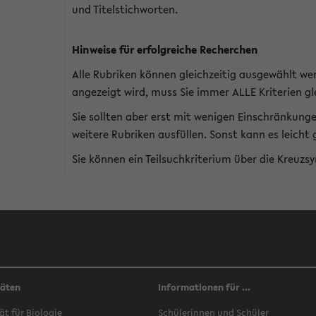
und Titelstichworten.
Hinweise für erfolgreiche Recherchen
Alle Rubriken können gleichzeitig ausgewählt we
angezeigt wird, muss Sie immer ALLE Kriterien gle
Sie sollten aber erst mit wenigen Einschränkung
weitere Rubriken ausfüllen. Sonst kann es leich
Sie können ein Teilsuchkriterium über die Kreuzs
täten
Informationen für ...
ät für Biologie
Schülerinnen und Schüler