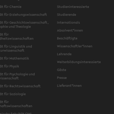
ät für Chemie
Studieninteressierte
ät für Erziehungswissenschaft
Studierende
ät für Geschichtswissenschaft,
Internationals
ophie und Theologie
Absolvent*innen
ät für
Beschäftigte
dheitswissenschaften
Wissenschaftler*innen
ät für Linguistik und
turwissenschaft
Lehrende
ät für Mathematik
Weiterbildungsinteressierte
ät für Physik
Gäste
ät für Psychologie und
Presse
issenschaft
Lieferant*innen
ät für Rechtswissenschaft
ät für Soziologie
ät für
haftswissenschaften
nische Fakultät OWL