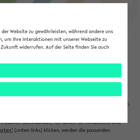
eKVV
ät der Website zu gewährleisten, während andere uns
h, um Ihre Interaktionen mit unserer Webseite zu
Zukunft widerrufen. Auf der Seite finden Sie auch
Meine Uni
EN
ANMELDEN
chsuchen und so gezielt die Veranstaltungen heraussuchen,
hriebenen Suchrubriken, von denen Sie mindestens eine
arten!
(unten links) klicken, werden die passenden