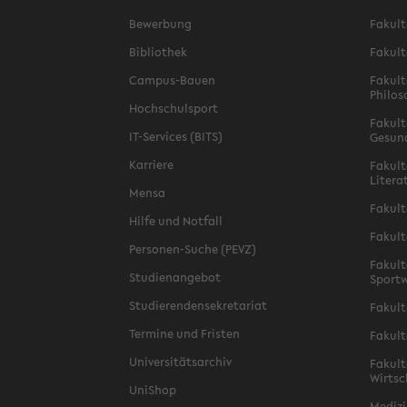
Bewerbung
Fakult
Bibliothek
Fakult
Campus-Bauen
Fakult
Philos
Hochschulsport
Fakult
IT-Services (BITS)
Gesun
Karriere
Fakult
Litera
Mensa
Fakult
Hilfe und Notfall
Fakult
Personen-Suche (PEVZ)
Fakult
Studienangebot
Sportw
Studierendensekretariat
Fakult
Termine und Fristen
Fakult
Universitätsarchiv
Fakult
Wirtsc
UniShop
Medizi