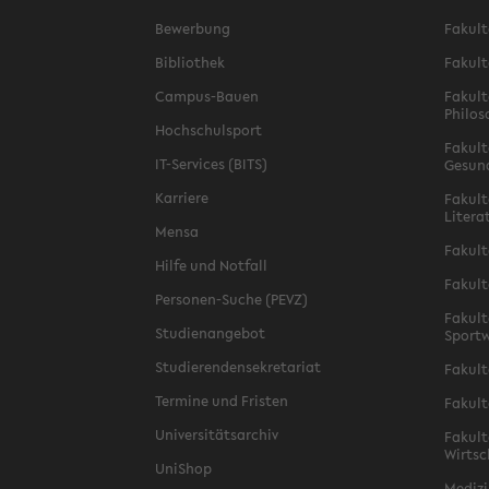
Bewerbung
Fakult
Bibliothek
Fakult
Campus-Bauen
Fakult
Philos
Hochschulsport
Fakult
IT-Services (BITS)
Gesun
Karriere
Fakult
Litera
Mensa
Fakult
Hilfe und Notfall
Fakult
Personen-Suche (PEVZ)
Fakult
Studienangebot
Sportw
Studierendensekretariat
Fakult
Termine und Fristen
Fakult
Universitätsarchiv
Fakult
Wirtsc
UniShop
Medizi