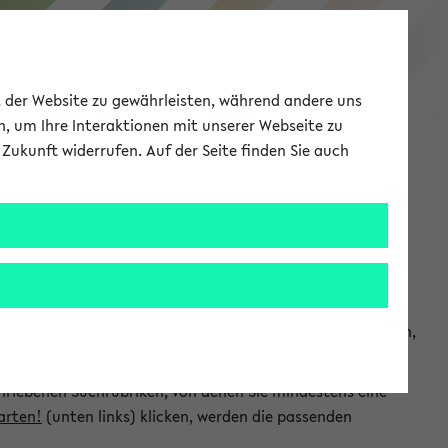
eKVV
ät der Website zu gewährleisten, während andere uns
h, um Ihre Interaktionen mit unserer Webseite zu
Zukunft widerrufen. Auf der Seite finden Sie auch
Meine Uni
EN
ANMELDEN
chsuchen und so gezielt die Veranstaltungen heraussuchen,
hriebenen Suchrubriken, von denen Sie mindestens eine
arten!
(unten links) klicken, werden die passenden