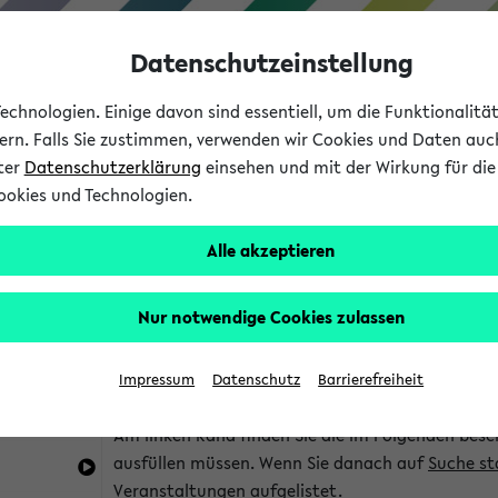
Datenschutzeinstellung
chnologien. Einige davon sind essentiell, um die Funktionalit
sern. Falls Sie zustimmen, verwenden wir Cookies und Daten auc
nter
Datenschutzerklärung
einsehen und mit der Wirkung für die 
ookies und Technologien.
Studium
Lehre
International
Alle akzeptieren
im eKVV
Hinweise zur Kombisuche
Nur notwendige Cookies zulassen
Sie können das eKVV nach diversen Kriterien dur
Impressum
Datenschutz
Barrierefreiheit
die für Sie interessant sind.
Am linken Rand finden Sie die im Folgenden besc
ausfüllen müssen. Wenn Sie danach auf
Suche st
Veranstaltungen aufgelistet.