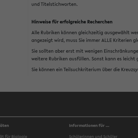
und Titelstichworten.
Hinweise für erfolgreiche Recherchen
Alle Rubriken können gleichzeitig ausgewählt we
angezeigt wird, muss Sie immer ALLE Kriterien gle
Sie sollten aber erst mit wenigen Einschränkung
weitere Rubriken ausfüllen. Sonst kann es leich
Sie können ein Teilsuchkriterium über die Kreuzs
täten
Informationen für ...
ät für Biologie
Schülerinnen und Schüler