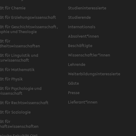
ät für Chemie
Studieninteressierte
ät für Erziehungswissenschaft
Studierende
ät für Geschichtswissenschaft,
Internationals
ophie und Theologie
Absolvent*innen
ät für
Beschäftigte
dheitswissenschaften
Wissenschaftler*innen
ät für Linguistik und
turwissenschaft
Lehrende
ät für Mathematik
Weiterbildungsinteressierte
ät für Physik
Gäste
ät für Psychologie und
Presse
issenschaft
Lieferant*innen
ät für Rechtswissenschaft
ät für Soziologie
ät für
haftswissenschaften
nische Fakultät OWL