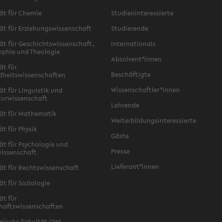
ät für Chemie
Studieninteressierte
ät für Erziehungswissenschaft
Studierende
ät für Geschichtswissenschaft,
Internationals
ophie und Theologie
Absolvent*innen
ät für
Beschäftigte
dheitswissenschaften
Wissenschaftler*innen
ät für Linguistik und
turwissenschaft
Lehrende
ät für Mathematik
Weiterbildungsinteressierte
ät für Physik
Gäste
ät für Psychologie und
Presse
issenschaft
Lieferant*innen
ät für Rechtswissenschaft
ät für Soziologie
ät für
haftswissenschaften
nische Fakultät OWL