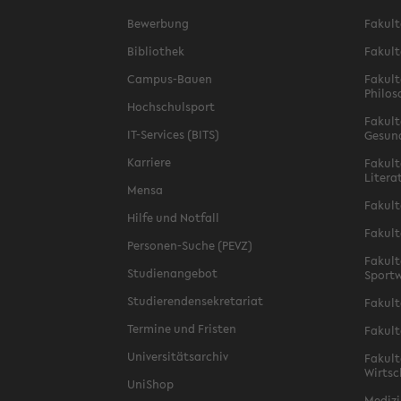
Bewerbung
Fakult
Bibliothek
Fakult
Campus-Bauen
Fakult
Philos
Hochschulsport
Fakult
IT-Services (BITS)
Gesun
Karriere
Fakult
Litera
Mensa
Fakult
Hilfe und Notfall
Fakult
Personen-Suche (PEVZ)
Fakult
Studienangebot
Sportw
Studierendensekretariat
Fakult
Termine und Fristen
Fakult
Universitätsarchiv
Fakult
Wirtsc
UniShop
Medizi