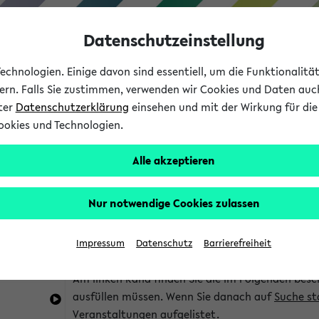
Datenschutzeinstellung
chnologien. Einige davon sind essentiell, um die Funktionalit
sern. Falls Sie zustimmen, verwenden wir Cookies und Daten auc
nter
Datenschutzerklärung
einsehen und mit der Wirkung für die 
ookies und Technologien.
Studium
Lehre
International
Alle akzeptieren
im eKVV
Hinweise zur Kombisuche
Nur notwendige Cookies zulassen
Sie können das eKVV nach diversen Kriterien dur
Impressum
Datenschutz
Barrierefreiheit
die für Sie interessant sind.
Am linken Rand finden Sie die im Folgenden besc
ausfüllen müssen. Wenn Sie danach auf
Suche st
Veranstaltungen aufgelistet.