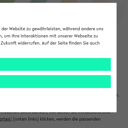
eKVV
ät der Website zu gewährleisten, während andere uns
h, um Ihre Interaktionen mit unserer Webseite zu
Zukunft widerrufen. Auf der Seite finden Sie auch
Meine Uni
EN
ANMELDEN
chsuchen und so gezielt die Veranstaltungen heraussuchen,
hriebenen Suchrubriken, von denen Sie mindestens eine
arten!
(unten links) klicken, werden die passenden