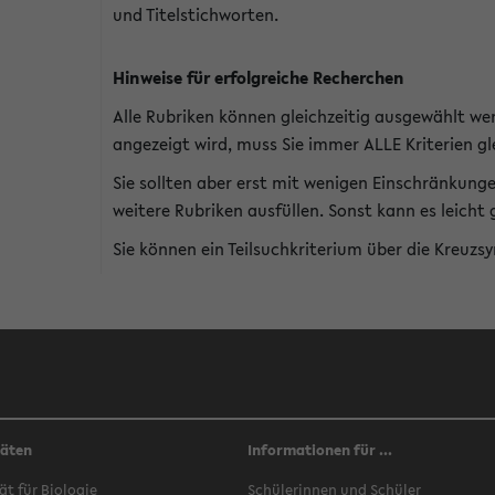
und Titelstichworten.
Hinweise für erfolgreiche Recherchen
Alle Rubriken können gleichzeitig ausgewählt we
angezeigt wird, muss Sie immer ALLE Kriterien gle
Sie sollten aber erst mit wenigen Einschränkung
weitere Rubriken ausfüllen. Sonst kann es leich
Sie können ein Teilsuchkriterium über die Kreuzs
täten
Informationen für ...
ät für Biologie
Schülerinnen und Schüler