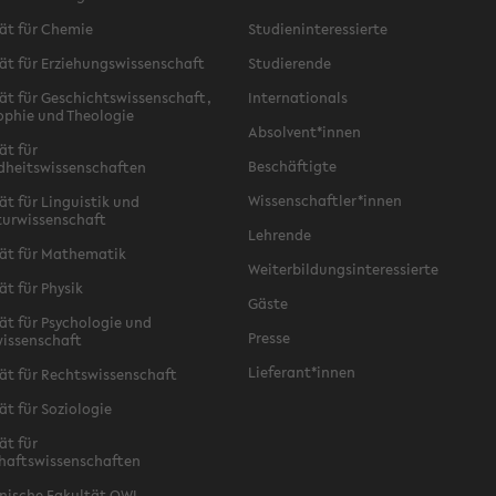
ät für Chemie
Studieninteressierte
ät für Erziehungswissenschaft
Studierende
ät für Geschichtswissenschaft,
Internationals
ophie und Theologie
Absolvent*innen
ät für
Beschäftigte
dheitswissenschaften
Wissenschaftler*innen
ät für Linguistik und
turwissenschaft
Lehrende
ät für Mathematik
Weiterbildungsinteressierte
ät für Physik
Gäste
ät für Psychologie und
Presse
issenschaft
Lieferant*innen
ät für Rechtswissenschaft
ät für Soziologie
ät für
haftswissenschaften
nische Fakultät OWL