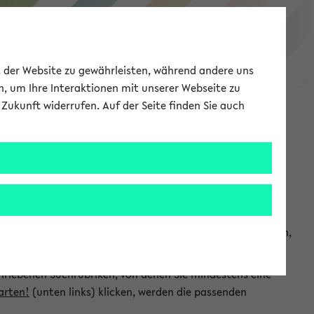
eKVV
ät der Website zu gewährleisten, während andere uns
h, um Ihre Interaktionen mit unserer Webseite zu
Zukunft widerrufen. Auf der Seite finden Sie auch
Meine Uni
EN
ANMELDEN
chsuchen und so gezielt die Veranstaltungen heraussuchen,
hriebenen Suchrubriken, von denen Sie mindestens eine
arten!
(unten links) klicken, werden die passenden