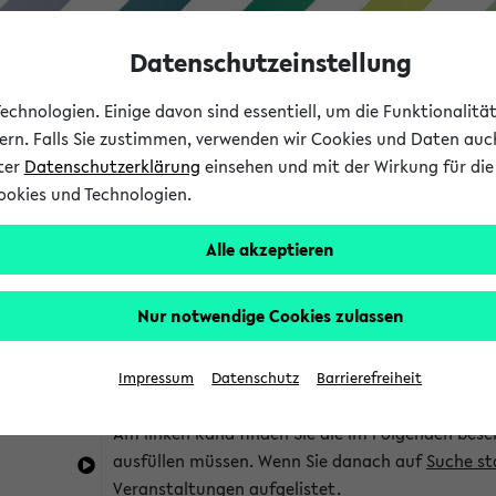
Datenschutzeinstellung
chnologien. Einige davon sind essentiell, um die Funktionalit
sern. Falls Sie zustimmen, verwenden wir Cookies und Daten auc
nter
Datenschutzerklärung
einsehen und mit der Wirkung für die 
ookies und Technologien.
Studium
Lehre
International
Alle akzeptieren
im eKVV
Hinweise zur Kombisuche
Nur notwendige Cookies zulassen
Sie können das eKVV nach diversen Kriterien dur
Impressum
Datenschutz
Barrierefreiheit
die für Sie interessant sind.
Am linken Rand finden Sie die im Folgenden besc
ausfüllen müssen. Wenn Sie danach auf
Suche st
Veranstaltungen aufgelistet.