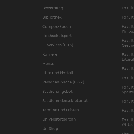
Bewerbung
Fakult
Bibliothek
Fakult
Campus-Bauen
Fakult
Philos
Hochschulsport
Fakult
IT-Services (BITS)
Gesun
Karriere
Fakult
Litera
Mensa
Fakult
Hilfe und Notfall
Fakult
Personen-Suche (PEVZ)
Fakult
Studienangebot
Sportw
Studierendensekretariat
Fakult
Termine und Fristen
Fakult
Universitätsarchiv
Fakult
Wirtsc
UniShop
Medizi