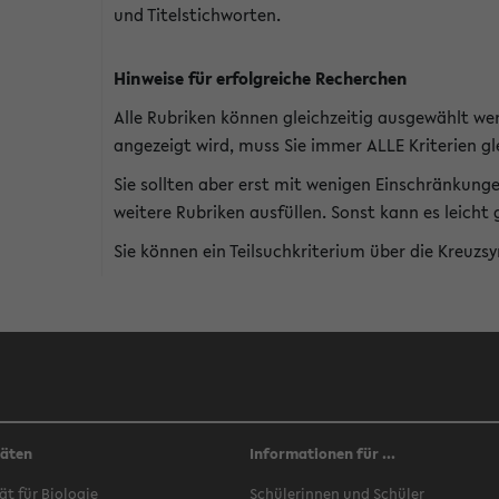
und Titelstichworten.
Hinweise für erfolgreiche Recherchen
Alle Rubriken können gleichzeitig ausgewählt we
angezeigt wird, muss Sie immer ALLE Kriterien gle
Sie sollten aber erst mit wenigen Einschränkung
weitere Rubriken ausfüllen. Sonst kann es leich
Sie können ein Teilsuchkriterium über die Kreuzs
täten
Informationen für ...
ät für Biologie
Schülerinnen und Schüler