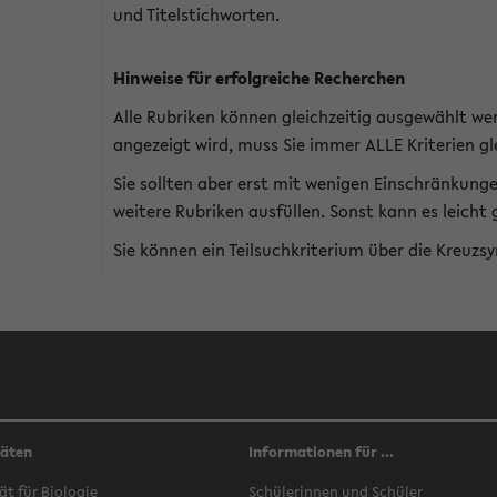
und Titelstichworten.
Hinweise für erfolgreiche Recherchen
Alle Rubriken können gleichzeitig ausgewählt we
angezeigt wird, muss Sie immer ALLE Kriterien gle
Sie sollten aber erst mit wenigen Einschränkung
weitere Rubriken ausfüllen. Sonst kann es leich
Sie können ein Teilsuchkriterium über die Kreuzs
täten
Informationen für ...
ät für Biologie
Schülerinnen und Schüler