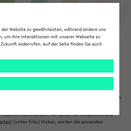
eKVV
ät der Website zu gewährleisten, während andere uns
h, um Ihre Interaktionen mit unserer Webseite zu
Zukunft widerrufen. Auf der Seite finden Sie auch
Meine Uni
EN
ANMELDEN
chsuchen und so gezielt die Veranstaltungen heraussuchen,
hriebenen Suchrubriken, von denen Sie mindestens eine
arten!
(unten links) klicken, werden die passenden