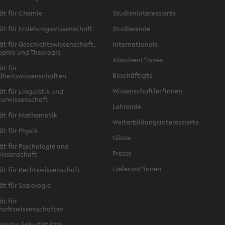
ät für Chemie
Studieninteressierte
ät für Erziehungswissenschaft
Studierende
ät für Geschichtswissenschaft,
Internationals
ophie und Theologie
Absolvent*innen
ät für
Beschäftigte
dheitswissenschaften
Wissenschaftler*innen
ät für Linguistik und
turwissenschaft
Lehrende
ät für Mathematik
Weiterbildungsinteressierte
ät für Physik
Gäste
ät für Psychologie und
Presse
issenschaft
Lieferant*innen
ät für Rechtswissenschaft
ät für Soziologie
ät für
haftswissenschaften
nische Fakultät OWL