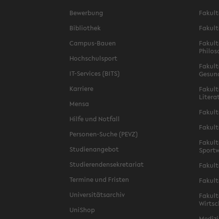
Bewerbung
Fakult
Bibliothek
Fakult
Campus-Bauen
Fakult
Philos
Hochschulsport
Fakult
IT-Services (BITS)
Gesun
Karriere
Fakult
Litera
Mensa
Fakult
Hilfe und Notfall
Fakult
Personen-Suche (PEVZ)
Fakult
Studienangebot
Sportw
Studierendensekretariat
Fakult
Termine und Fristen
Fakult
Universitätsarchiv
Fakult
Wirtsc
UniShop
Medizi