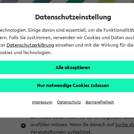
Datenschutzeinstellung
chnologien. Einige davon sind essentiell, um die Funktionalit
sern. Falls Sie zustimmen, verwenden wir Cookies und Daten auc
nter
Datenschutzerklärung
einsehen und mit der Wirkung für die 
ookies und Technologien.
Studium
Lehre
International
Alle akzeptieren
im eKVV
Hinweise zur Kombisuche
Nur notwendige Cookies zulassen
Sie können das eKVV nach diversen Kriterien dur
Impressum
Datenschutz
Barrierefreiheit
die für Sie interessant sind.
Am linken Rand finden Sie die im Folgenden besc
ausfüllen müssen. Wenn Sie danach auf
Suche st
Veranstaltungen aufgelistet.