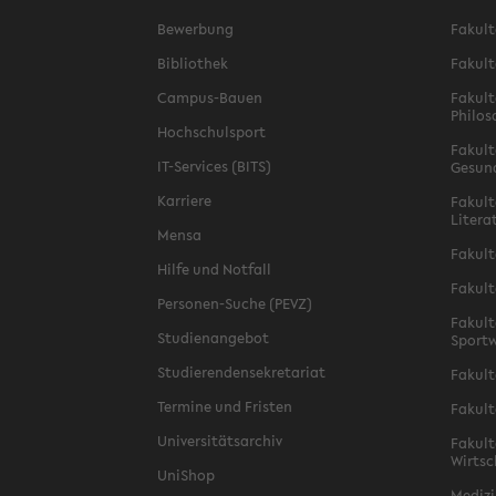
Bewerbung
Fakult
Bibliothek
Fakult
Campus-Bauen
Fakult
Philos
Hochschulsport
Fakult
IT-Services (BITS)
Gesun
Karriere
Fakult
Litera
Mensa
Fakult
Hilfe und Notfall
Fakult
Personen-Suche (PEVZ)
Fakult
Studienangebot
Sportw
Studierendensekretariat
Fakult
Termine und Fristen
Fakult
Universitätsarchiv
Fakult
Wirtsc
UniShop
Medizi