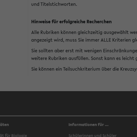
und Titelstichworten.
Hinweise für erfolgreiche Recherchen
Alle Rubriken können gleichzeitig ausgewählt we
angezeigt wird, muss Sie immer ALLE Kriterien gle
Sie sollten aber erst mit wenigen Einschränkung
weitere Rubriken ausfüllen. Sonst kann es leich
Sie können ein Teilsuchkriterium über die Kreuzs
täten
Informationen für ...
ät für Biologie
Schülerinnen und Schüler