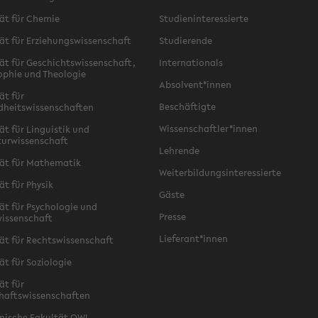
ät für Chemie
Studieninteressierte
ät für Erziehungswissenschaft
Studierende
ät für Geschichtswissenschaft,
Internationals
ophie und Theologie
Absolvent*innen
ät für
Beschäftigte
dheitswissenschaften
Wissenschaftler*innen
ät für Linguistik und
turwissenschaft
Lehrende
ät für Mathematik
Weiterbildungsinteressierte
ät für Physik
Gäste
ät für Psychologie und
Presse
issenschaft
Lieferant*innen
ät für Rechtswissenschaft
ät für Soziologie
ät für
haftswissenschaften
nische Fakultät OWL