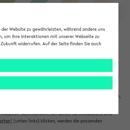
eKVV
ät der Website zu gewährleisten, während andere uns
h, um Ihre Interaktionen mit unserer Webseite zu
Zukunft widerrufen. Auf der Seite finden Sie auch
Meine Uni
EN
ANMELDEN
chsuchen und so gezielt die Veranstaltungen heraussuchen,
hriebenen Suchrubriken, von denen Sie mindestens eine
arten!
(unten links) klicken, werden die passenden