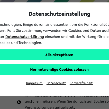
Datenschutzeinstellung
chnologien. Einige davon sind essentiell, um die Funktionalit
sern. Falls Sie zustimmen, verwenden wir Cookies und Daten auc
nter
Datenschutzerklärung
einsehen und mit der Wirkung für die 
ookies und Technologien.
Studium
Lehre
International
Alle akzeptieren
im eKVV
Hinweise zur Kombisuche
Nur notwendige Cookies zulassen
Sie können das eKVV nach diversen Kriterien dur
Impressum
Datenschutz
Barrierefreiheit
die für Sie interessant sind.
Am linken Rand finden Sie die im Folgenden besc
ausfüllen müssen. Wenn Sie danach auf
Suche st
Veranstaltungen aufgelistet.