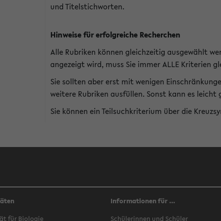
und Titelstichworten.
Hinweise für erfolgreiche Recherchen
Alle Rubriken können gleichzeitig ausgewählt we
angezeigt wird, muss Sie immer ALLE Kriterien gle
Sie sollten aber erst mit wenigen Einschränkung
weitere Rubriken ausfüllen. Sonst kann es leich
Sie können ein Teilsuchkriterium über die Kreuzs
täten
Informationen für ...
ät für Biologie
Schülerinnen und Schüler