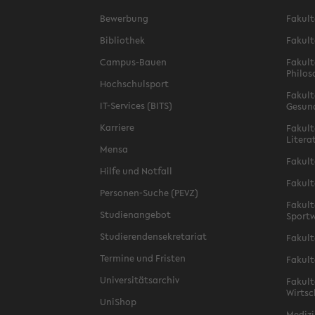
Bewerbung
Fakult
Bibliothek
Fakult
Campus-Bauen
Fakult
Philos
Hochschulsport
Fakult
IT-Services (BITS)
Gesun
Karriere
Fakult
Litera
Mensa
Fakult
Hilfe und Notfall
Fakult
Personen-Suche (PEVZ)
Fakult
Studienangebot
Sportw
Studierendensekretariat
Fakult
Termine und Fristen
Fakult
Universitätsarchiv
Fakult
Wirtsc
UniShop
Medizi