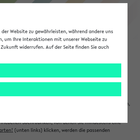
eKVV
ät der Website zu gewährleisten, während andere uns
h, um Ihre Interaktionen mit unserer Webseite zu
Zukunft widerrufen. Auf der Seite finden Sie auch
Meine Uni
EN
ANMELDEN
chsuchen und so gezielt die Veranstaltungen heraussuchen,
hriebenen Suchrubriken, von denen Sie mindestens eine
arten!
(unten links) klicken, werden die passenden