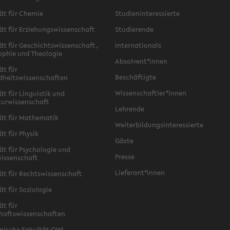
ät für Chemie
Studieninteressierte
ät für Erziehungswissenschaft
Studierende
ät für Geschichtswissenschaft,
Internationals
ophie und Theologie
Absolvent*innen
ät für
Beschäftigte
dheitswissenschaften
Wissenschaftler*innen
ät für Linguistik und
turwissenschaft
Lehrende
ät für Mathematik
Weiterbildungsinteressierte
ät für Physik
Gäste
ät für Psychologie und
Presse
issenschaft
Lieferant*innen
ät für Rechtswissenschaft
ät für Soziologie
ät für
haftswissenschaften
nische Fakultät OWL