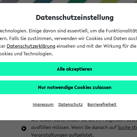
Datenschutzeinstellung
chnologien. Einige davon sind essentiell, um die Funktionalit
sern. Falls Sie zustimmen, verwenden wir Cookies und Daten auc
nter
Datenschutzerklärung
einsehen und mit der Wirkung für die 
ookies und Technologien.
Studium
Lehre
International
Alle akzeptieren
im eKVV
Hinweise zur Kombisuche
Nur notwendige Cookies zulassen
Sie können das eKVV nach diversen Kriterien dur
Impressum
Datenschutz
Barrierefreiheit
die für Sie interessant sind.
Am linken Rand finden Sie die im Folgenden besc
ausfüllen müssen. Wenn Sie danach auf
Suche st
Veranstaltungen aufgelistet.