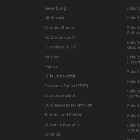
Bewerbung
Fakult
Bibliothek
Fakult
Campus-Bauen
Fakult
Philos
Hochschulsport
Fakult
IT-Services (BITS)
Gesun
Karriere
Fakult
Litera
Mensa
Fakult
Hilfe und Notfall
Fakult
Personen-Suche (PEVZ)
Fakult
Studienangebot
Sportw
Studierendensekretariat
Fakult
Termine und Fristen
Fakult
Universitätsarchiv
Fakult
Wirtsc
UniShop
Medizi