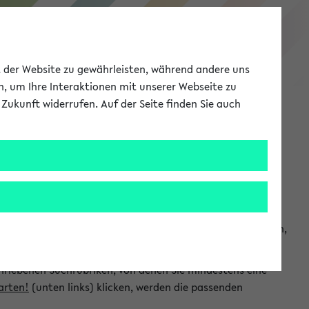
eKVV
ät der Website zu gewährleisten, während andere uns
h, um Ihre Interaktionen mit unserer Webseite zu
Zukunft widerrufen. Auf der Seite finden Sie auch
Meine Uni
EN
ANMELDEN
chsuchen und so gezielt die Veranstaltungen heraussuchen,
hriebenen Suchrubriken, von denen Sie mindestens eine
arten!
(unten links) klicken, werden die passenden