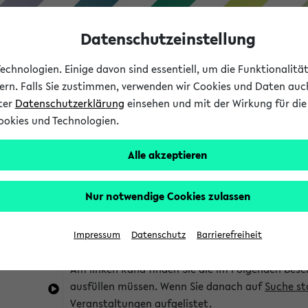
Datenschutzeinstellung
chnologien. Einige davon sind essentiell, um die Funktionalit
sern. Falls Sie zustimmen, verwenden wir Cookies und Daten auc
nter
Datenschutzerklärung
einsehen und mit der Wirkung für die 
ookies und Technologien.
Studium
Lehre
International
Alle akzeptieren
im eKVV
Hinweise zur Kombisuche
Nur notwendige Cookies zulassen
Sie können das eKVV nach diversen Kriterien dur
Impressum
Datenschutz
Barrierefreiheit
die für Sie interessant sind.
Am linken Rand finden Sie die im Folgenden besc
ausfüllen müssen. Wenn Sie danach auf
Suche st
Veranstaltungen aufgelistet.