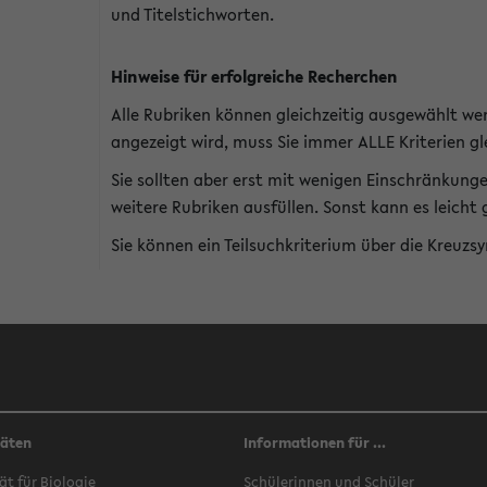
und Titelstichworten.
Hinweise für erfolgreiche Recherchen
Alle Rubriken können gleichzeitig ausgewählt we
angezeigt wird, muss Sie immer ALLE Kriterien gle
Sie sollten aber erst mit wenigen Einschränkung
weitere Rubriken ausfüllen. Sonst kann es leich
Sie können ein Teilsuchkriterium über die Kreuzs
täten
Informationen für ...
ät für Biologie
Schülerinnen und Schüler