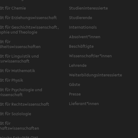
ät für Chemie
Studieninteressierte
ät für Erziehungswissenschaft
Studierende
ät für Geschichtswissenschaft,
Internationals
ophie und Theologie
Absolvent*innen
ät für
Beschäftigte
dheitswissenschaften
Wissenschaftler*innen
ät für Linguistik und
turwissenschaft
Lehrende
ät für Mathematik
Weiterbildungsinteressierte
ät für Physik
Gäste
ät für Psychologie und
Presse
issenschaft
Lieferant*innen
ät für Rechtswissenschaft
ät für Soziologie
ät für
haftswissenschaften
nische Fakultät OWL