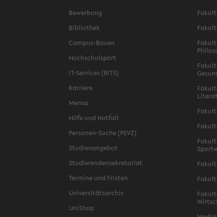
Bewerbung
Fakult
Bibliothek
Fakult
Campus-Bauen
Fakult
Philos
Hochschulsport
Fakult
IT-Services (BITS)
Gesun
Karriere
Fakult
Litera
Mensa
Fakult
Hilfe und Notfall
Fakult
Personen-Suche (PEVZ)
Fakult
Studienangebot
Sportw
Studierendensekretariat
Fakult
Termine und Fristen
Fakult
Universitätsarchiv
Fakult
Wirtsc
UniShop
Medizi