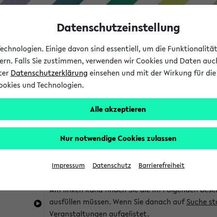
Datenschutzeinstellung
chnologien. Einige davon sind essentiell, um die Funktionalit
sern. Falls Sie zustimmen, verwenden wir Cookies und Daten auc
nter
Datenschutzerklärung
einsehen und mit der Wirkung für die 
ookies und Technologien.
Studium
Lehre
International
Alle akzeptieren
im eKVV
Hinweise zur Kombisuche
Nur notwendige Cookies zulassen
Sie können das eKVV nach diversen Kriterien dur
Impressum
Datenschutz
Barrierefreiheit
die für Sie interessant sind.
Am linken Rand finden Sie die im Folgenden besc
ausfüllen müssen. Wenn Sie danach auf
Suche st
Veranstaltungen aufgelistet.