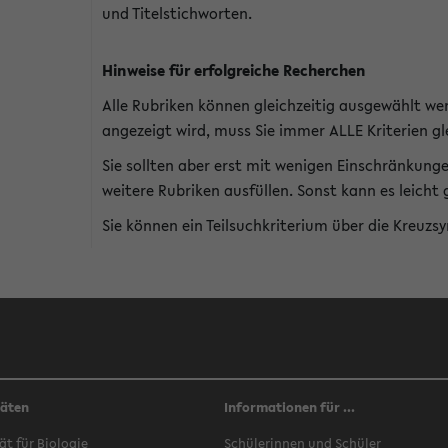
und Titelstichworten.
Hinweise für erfolgreiche Recherchen
Alle Rubriken können gleichzeitig ausgewählt we
angezeigt wird, muss Sie immer ALLE Kriterien gle
Sie sollten aber erst mit wenigen Einschränkung
weitere Rubriken ausfüllen. Sonst kann es leich
Sie können ein Teilsuchkriterium über die Kreuzs
täten
Informationen für ...
ät für Biologie
Schülerinnen und Schüler