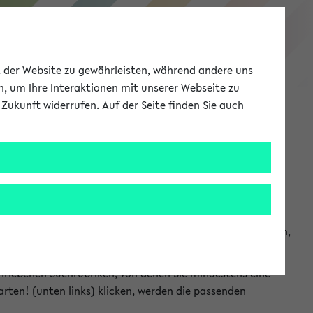
eKVV
ät der Website zu gewährleisten, während andere uns
h, um Ihre Interaktionen mit unserer Webseite zu
Zukunft widerrufen. Auf der Seite finden Sie auch
Meine Uni
EN
ANMELDEN
chsuchen und so gezielt die Veranstaltungen heraussuchen,
hriebenen Suchrubriken, von denen Sie mindestens eine
arten!
(unten links) klicken, werden die passenden