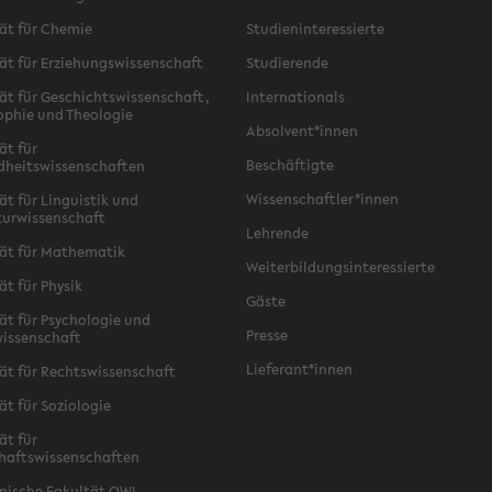
ät für Chemie
Studieninteressierte
ät für Erziehungswissenschaft
Studierende
ät für Geschichtswissenschaft,
Internationals
ophie und Theologie
Absolvent*innen
ät für
Beschäftigte
dheitswissenschaften
Wissenschaftler*innen
ät für Linguistik und
turwissenschaft
Lehrende
ät für Mathematik
Weiterbildungsinteressierte
ät für Physik
Gäste
ät für Psychologie und
Presse
issenschaft
Lieferant*innen
ät für Rechtswissenschaft
ät für Soziologie
ät für
haftswissenschaften
nische Fakultät OWL