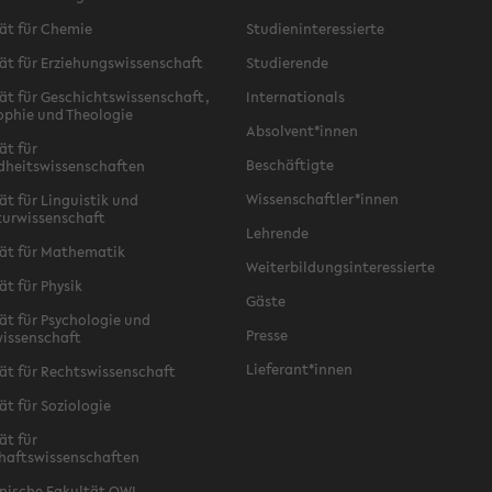
ät für Chemie
Studieninteressierte
ät für Erziehungswissenschaft
Studierende
ät für Geschichtswissenschaft,
Internationals
ophie und Theologie
Absolvent*innen
ät für
Beschäftigte
dheitswissenschaften
Wissenschaftler*innen
ät für Linguistik und
turwissenschaft
Lehrende
ät für Mathematik
Weiterbildungsinteressierte
ät für Physik
Gäste
ät für Psychologie und
Presse
issenschaft
Lieferant*innen
ät für Rechtswissenschaft
ät für Soziologie
ät für
haftswissenschaften
nische Fakultät OWL