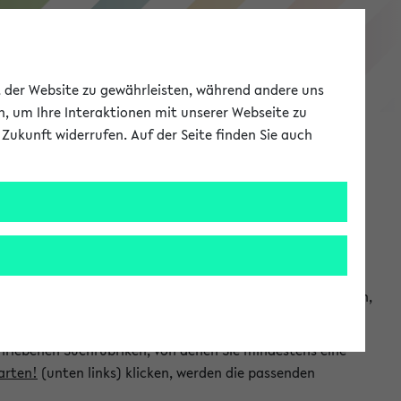
eKVV
ät der Website zu gewährleisten, während andere uns
h, um Ihre Interaktionen mit unserer Webseite zu
Zukunft widerrufen. Auf der Seite finden Sie auch
Meine Uni
EN
ANMELDEN
chsuchen und so gezielt die Veranstaltungen heraussuchen,
hriebenen Suchrubriken, von denen Sie mindestens eine
arten!
(unten links) klicken, werden die passenden