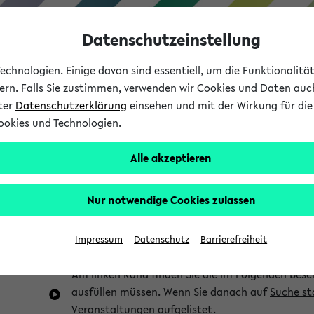
Datenschutzeinstellung
chnologien. Einige davon sind essentiell, um die Funktionalit
sern. Falls Sie zustimmen, verwenden wir Cookies und Daten auc
nter
Datenschutzerklärung
einsehen und mit der Wirkung für die 
ookies und Technologien.
Studium
Lehre
International
Alle akzeptieren
im eKVV
Hinweise zur Kombisuche
Nur notwendige Cookies zulassen
Sie können das eKVV nach diversen Kriterien dur
Impressum
Datenschutz
Barrierefreiheit
die für Sie interessant sind.
Am linken Rand finden Sie die im Folgenden besc
ausfüllen müssen. Wenn Sie danach auf
Suche st
Veranstaltungen aufgelistet.