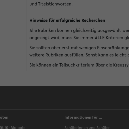
und Titelstichworten.
Hinweise für erfolgreiche Recherchen
Alle Rubriken können gleichzeitig ausgewählt we
angezeigt wird, muss Sie immer ALLE Kriterien gle
Sie sollten aber erst mit wenigen Einschränkung
weitere Rubriken ausfüllen. Sonst kann es leich
Sie können ein Teilsuchkriterium über die Kreuzs
täten
Informationen für ...
ät für Biologie
Schülerinnen und Schüler