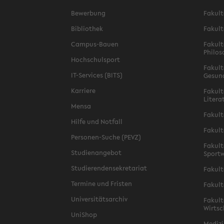
Bewerbung
Fakult
Bibliothek
Fakult
Campus-Bauen
Fakult
Philos
Hochschulsport
Fakult
IT-Services (BITS)
Gesun
Karriere
Fakult
Litera
Mensa
Fakult
Hilfe und Notfall
Fakult
Personen-Suche (PEVZ)
Fakult
Studienangebot
Sportw
Studierendensekretariat
Fakult
Termine und Fristen
Fakult
Universitätsarchiv
Fakult
Wirtsc
UniShop
Medizi