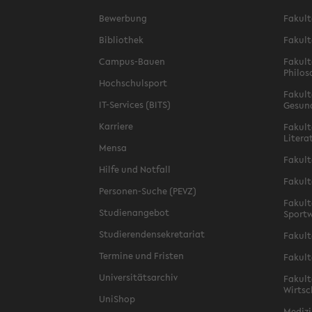
Bewerbung
Fakult
Bibliothek
Fakult
Campus-Bauen
Fakult
Philos
Hochschulsport
Fakult
IT-Services (BITS)
Gesun
Karriere
Fakult
Litera
Mensa
Fakult
Hilfe und Notfall
Fakult
Personen-Suche (PEVZ)
Fakult
Studienangebot
Sportw
Studierendensekretariat
Fakult
Termine und Fristen
Fakult
Universitätsarchiv
Fakult
Wirtsc
UniShop
Medizi