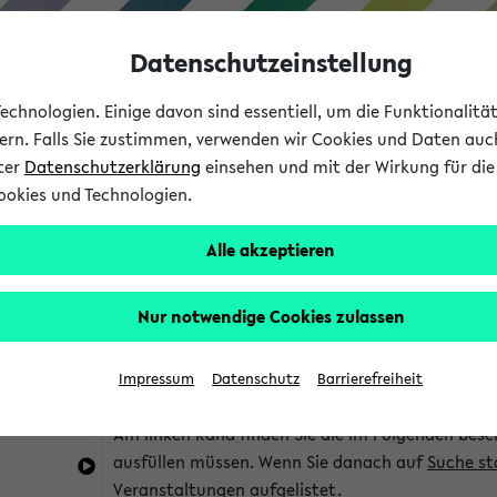
Datenschutzeinstellung
chnologien. Einige davon sind essentiell, um die Funktionalit
sern. Falls Sie zustimmen, verwenden wir Cookies und Daten auc
nter
Datenschutzerklärung
einsehen und mit der Wirkung für die 
ookies und Technologien.
Studium
Lehre
International
Alle akzeptieren
im eKVV
Hinweise zur Kombisuche
Nur notwendige Cookies zulassen
Sie können das eKVV nach diversen Kriterien dur
Impressum
Datenschutz
Barrierefreiheit
die für Sie interessant sind.
Am linken Rand finden Sie die im Folgenden besc
ausfüllen müssen. Wenn Sie danach auf
Suche st
Veranstaltungen aufgelistet.