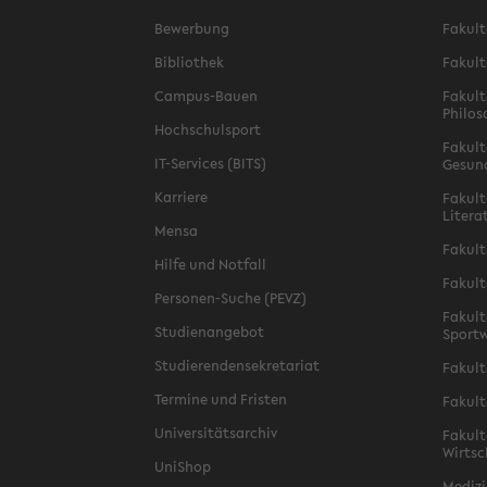
Bewerbung
Fakult
Bibliothek
Fakult
Campus-Bauen
Fakult
Philos
Hochschulsport
Fakult
IT-Services (BITS)
Gesun
Karriere
Fakult
Litera
Mensa
Fakult
Hilfe und Notfall
Fakult
Personen-Suche (PEVZ)
Fakult
Studienangebot
Sportw
Studierendensekretariat
Fakult
Termine und Fristen
Fakult
Universitätsarchiv
Fakult
Wirtsc
UniShop
Medizi