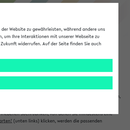
eKVV
ät der Website zu gewährleisten, während andere uns
h, um Ihre Interaktionen mit unserer Webseite zu
Zukunft widerrufen. Auf der Seite finden Sie auch
Meine Uni
EN
ANMELDEN
chsuchen und so gezielt die Veranstaltungen heraussuchen,
hriebenen Suchrubriken, von denen Sie mindestens eine
arten!
(unten links) klicken, werden die passenden