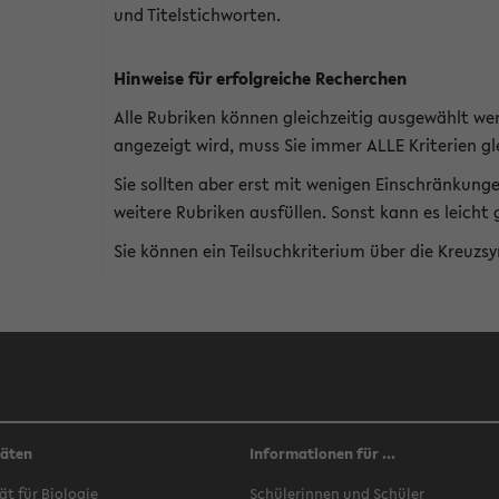
und Titelstichworten.
Hinweise für erfolgreiche Recherchen
Alle Rubriken können gleichzeitig ausgewählt we
angezeigt wird, muss Sie immer ALLE Kriterien gle
Sie sollten aber erst mit wenigen Einschränkung
weitere Rubriken ausfüllen. Sonst kann es leich
Sie können ein Teilsuchkriterium über die Kreuzs
täten
Informationen für ...
ät für Biologie
Schülerinnen und Schüler