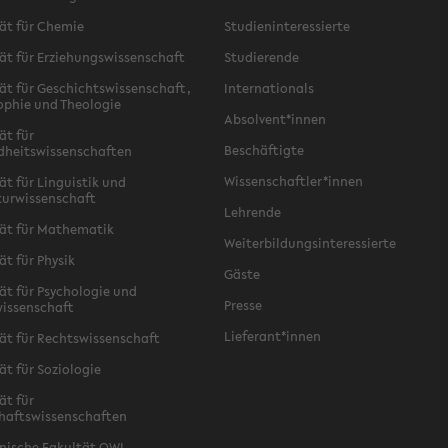
ät für Chemie
Studieninteressierte
ät für Erziehungswissenschaft
Studierende
ät für Geschichtswissenschaft,
Internationals
ophie und Theologie
Absolvent*innen
ät für
Beschäftigte
dheitswissenschaften
Wissenschaftler*innen
ät für Linguistik und
turwissenschaft
Lehrende
ät für Mathematik
Weiterbildungsinteressierte
ät für Physik
Gäste
ät für Psychologie und
Presse
issenschaft
Lieferant*innen
ät für Rechtswissenschaft
ät für Soziologie
ät für
haftswissenschaften
nische Fakultät OWL