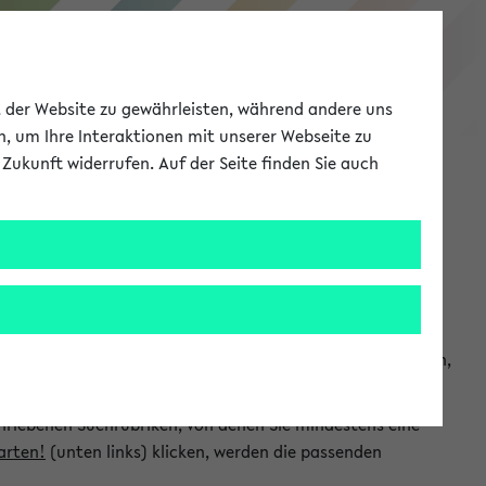
eKVV
ät der Website zu gewährleisten, während andere uns
h, um Ihre Interaktionen mit unserer Webseite zu
Zukunft widerrufen. Auf der Seite finden Sie auch
Meine Uni
EN
ANMELDEN
chsuchen und so gezielt die Veranstaltungen heraussuchen,
hriebenen Suchrubriken, von denen Sie mindestens eine
arten!
(unten links) klicken, werden die passenden