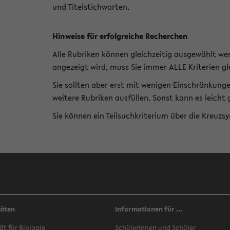
und Titelstichworten.
Hinweise für erfolgreiche Recherchen
Alle Rubriken können gleichzeitig ausgewählt we
angezeigt wird, muss Sie immer ALLE Kriterien gle
Sie sollten aber erst mit wenigen Einschränkung
weitere Rubriken ausfüllen. Sonst kann es leich
Sie können ein Teilsuchkriterium über die Kreuzs
täten
Informationen für ...
ät für Biologie
Schülerinnen und Schüler