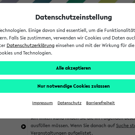
Datenschutzeinstellung
chnologien. Einige davon sind essentiell, um die Funktionalit
sern. Falls Sie zustimmen, verwenden wir Cookies und Daten auc
nter
Datenschutzerklärung
einsehen und mit der Wirkung für die 
ookies und Technologien.
Studium
Lehre
International
Alle akzeptieren
im eKVV
Hinweise zur Kombisuche
Nur notwendige Cookies zulassen
Sie können das eKVV nach diversen Kriterien dur
Impressum
Datenschutz
Barrierefreiheit
die für Sie interessant sind.
Am linken Rand finden Sie die im Folgenden besc
ausfüllen müssen. Wenn Sie danach auf
Suche st
Veranstaltungen aufgelistet.