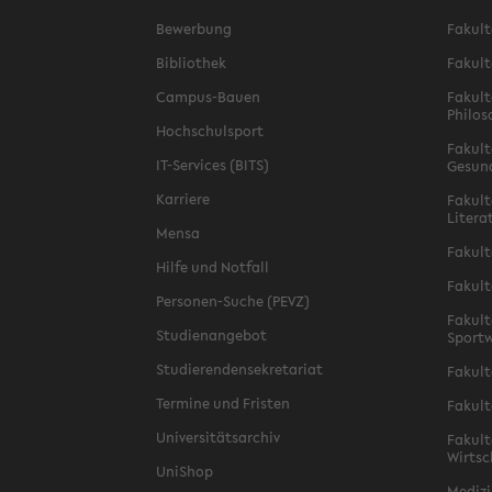
Bewerbung
Fakult
Bibliothek
Fakult
Campus-Bauen
Fakult
Philos
Hochschulsport
Fakult
IT-Services (BITS)
Gesun
Karriere
Fakult
Litera
Mensa
Fakult
Hilfe und Notfall
Fakult
Personen-Suche (PEVZ)
Fakult
Studienangebot
Sportw
Studierendensekretariat
Fakult
Termine und Fristen
Fakult
Universitätsarchiv
Fakult
Wirtsc
UniShop
Medizi