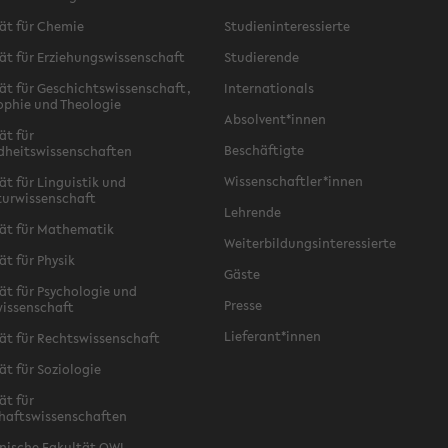
ät für Chemie
Studieninteressierte
ät für Erziehungswissenschaft
Studierende
ät für Geschichtswissenschaft,
Internationals
ophie und Theologie
Absolvent*innen
ät für
Beschäftigte
dheitswissenschaften
Wissenschaftler*innen
ät für Linguistik und
turwissenschaft
Lehrende
ät für Mathematik
Weiterbildungsinteressierte
ät für Physik
Gäste
ät für Psychologie und
Presse
issenschaft
Lieferant*innen
ät für Rechtswissenschaft
ät für Soziologie
ät für
haftswissenschaften
nische Fakultät OWL