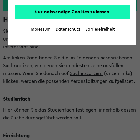
Nur notwendige Cookies zulassen
Hinweise zur Kombisuche
Impressum
Datenschutz
Barrierefreiheit
Sie können das eKVV nach diversen Kriterien durchsuchen
und so gezielt die Veranstaltungen heraussuchen, die für Sie
interessant sind.
Am linken Rand finden Sie die im Folgenden beschriebenen
Suchrubriken, von denen Sie mindestens eine ausfüllen
müssen. Wenn Sie danach auf
Suche starten!
(unten links)
klicken, werden die passenden Veranstaltungen aufgelistet.
Studienfach
Hier können Sie das Studienfach festlegen, innerhalb dessen
die Suche durchgeführt werden soll.
Einrichtung