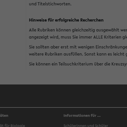
und Titelstichworten.
Hinweise für erfolgreiche Recherchen
Alle Rubriken können gleichzeitig ausgewählt we
angezeigt wird, muss Sie immer ALLE Kriterien gle
Sie sollten aber erst mit wenigen Einschränkung
weitere Rubriken ausfüllen. Sonst kann es leich
Sie können ein Teilsuchkriterium über die Kreuzs
täten
Informationen für ...
ät für Biologie
Schülerinnen und Schüler