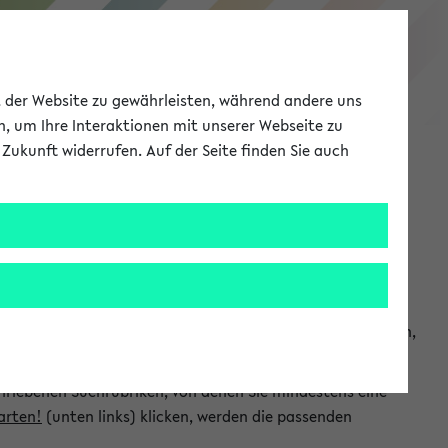
eKVV
ät der Website zu gewährleisten, während andere uns
h, um Ihre Interaktionen mit unserer Webseite zu
Zukunft widerrufen. Auf der Seite finden Sie auch
Meine Uni
EN
ANMELDEN
chsuchen und so gezielt die Veranstaltungen heraussuchen,
hriebenen Suchrubriken, von denen Sie mindestens eine
arten!
(unten links) klicken, werden die passenden