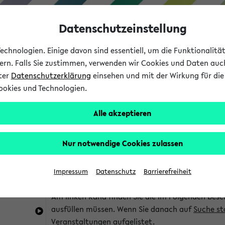
Datenschutzeinstellung
chnologien. Einige davon sind essentiell, um die Funktionalit
sern. Falls Sie zustimmen, verwenden wir Cookies und Daten auc
nter
Datenschutzerklärung
einsehen und mit der Wirkung für die 
ookies und Technologien.
Studium
Lehre
International
Alle akzeptieren
im eKVV
Hinweise zur Kombisuche
Nur notwendige Cookies zulassen
Sie können das eKVV nach diversen Kriterien dur
Impressum
Datenschutz
Barrierefreiheit
die für Sie interessant sind.
Am linken Rand finden Sie die im Folgenden besc
ausfüllen müssen. Wenn Sie danach auf
Suche st
Veranstaltungen aufgelistet.