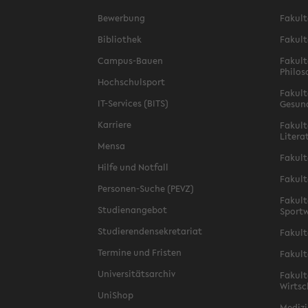
Bewerbung
Fakult
Bibliothek
Fakult
Campus-Bauen
Fakult
Philos
Hochschulsport
Fakult
IT-Services (BITS)
Gesun
Karriere
Fakult
Litera
Mensa
Fakult
Hilfe und Notfall
Fakult
Personen-Suche (PEVZ)
Fakult
Studienangebot
Sportw
Studierendensekretariat
Fakult
Termine und Fristen
Fakult
Universitätsarchiv
Fakult
Wirtsc
UniShop
Medizi