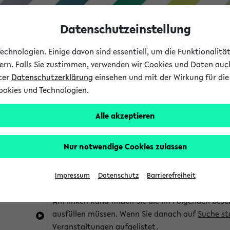
Datenschutzeinstellung
chnologien. Einige davon sind essentiell, um die Funktionalit
sern. Falls Sie zustimmen, verwenden wir Cookies und Daten auc
nter
Datenschutzerklärung
einsehen und mit der Wirkung für die 
ookies und Technologien.
Studium
Lehre
International
Alle akzeptieren
im eKVV
Hinweise zur Kombisuche
Nur notwendige Cookies zulassen
Sie können das eKVV nach diversen Kriterien dur
Impressum
Datenschutz
Barrierefreiheit
die für Sie interessant sind.
Am linken Rand finden Sie die im Folgenden besc
ausfüllen müssen. Wenn Sie danach auf
Suche st
Veranstaltungen aufgelistet.