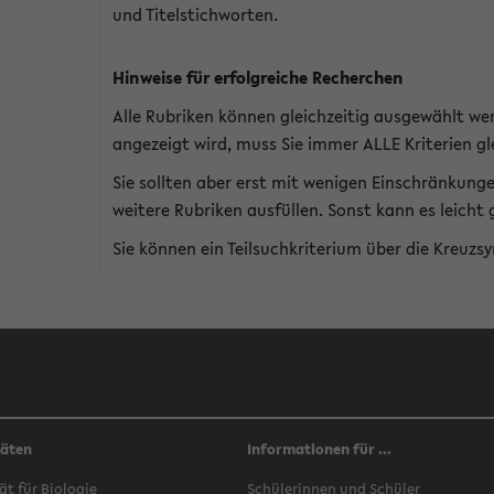
und Titelstichworten.
Hinweise für erfolgreiche Recherchen
Alle Rubriken können gleichzeitig ausgewählt we
angezeigt wird, muss Sie immer ALLE Kriterien gle
Sie sollten aber erst mit wenigen Einschränkung
weitere Rubriken ausfüllen. Sonst kann es leich
Sie können ein Teilsuchkriterium über die Kreuzs
täten
Informationen für ...
ät für Biologie
Schülerinnen und Schüler