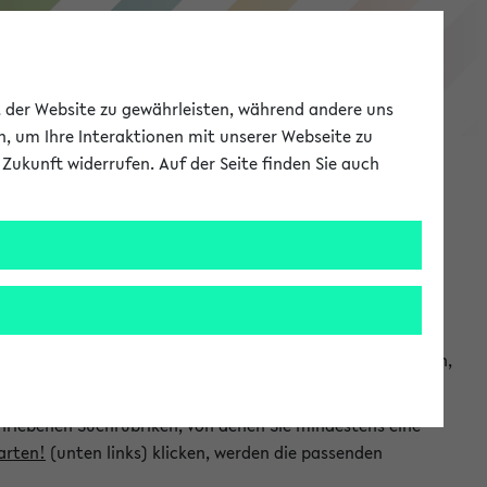
eKVV
ät der Website zu gewährleisten, während andere uns
h, um Ihre Interaktionen mit unserer Webseite zu
Zukunft widerrufen. Auf der Seite finden Sie auch
Meine Uni
EN
ANMELDEN
chsuchen und so gezielt die Veranstaltungen heraussuchen,
hriebenen Suchrubriken, von denen Sie mindestens eine
arten!
(unten links) klicken, werden die passenden