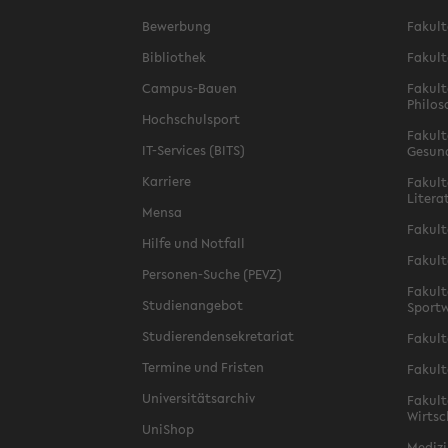
Bewerbung
Fakult
Bibliothek
Fakult
Campus-Bauen
Fakult
Philos
Hochschulsport
Fakult
IT-Services (BITS)
Gesun
Karriere
Fakult
Litera
Mensa
Fakult
Hilfe und Notfall
Fakult
Personen-Suche (PEVZ)
Fakult
Studienangebot
Sportw
Studierendensekretariat
Fakult
Termine und Fristen
Fakult
Universitätsarchiv
Fakult
Wirtsc
UniShop
Medizi