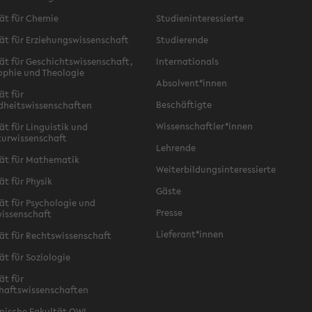
ät für Chemie
Studieninteressierte
ät für Erziehungswissenschaft
Studierende
ät für Geschichtswissenschaft,
Internationals
ophie und Theologie
Absolvent*innen
ät für
Beschäftigte
dheitswissenschaften
Wissenschaftler*innen
ät für Linguistik und
turwissenschaft
Lehrende
ät für Mathematik
Weiterbildungsinteressierte
ät für Physik
Gäste
ät für Psychologie und
Presse
issenschaft
Lieferant*innen
ät für Rechtswissenschaft
ät für Soziologie
ät für
haftswissenschaften
nische Fakultät OWL