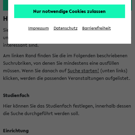
Nur notwendige Cookies zulassen
Hinweise zur Kombisuche
Impressum
Datenschutz
Barrierefreiheit
Sie können das eKVV nach diversen Kriterien durchsuchen
und so gezielt die Veranstaltungen heraussuchen, die für Sie
interessant sind.
Am linken Rand finden Sie die im Folgenden beschriebenen
Suchrubriken, von denen Sie mindestens eine ausfüllen
müssen. Wenn Sie danach auf
Suche starten!
(unten links)
klicken, werden die passenden Veranstaltungen aufgelistet.
Studienfach
Hier können Sie das Studienfach festlegen, innerhalb dessen
die Suche durchgeführt werden soll.
Einrichtung