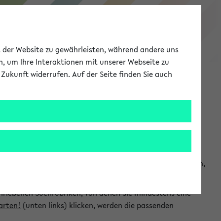
eKVV
ät der Website zu gewährleisten, während andere uns
h, um Ihre Interaktionen mit unserer Webseite zu
Zukunft widerrufen. Auf der Seite finden Sie auch
Meine Uni
EN
ANMELDEN
chsuchen und so gezielt die Veranstaltungen heraussuchen,
hriebenen Suchrubriken, von denen Sie mindestens eine
arten!
(unten links) klicken, werden die passenden