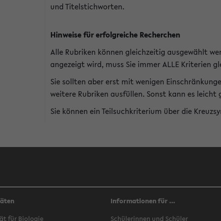
und Titelstichworten.
Hinweise für erfolgreiche Recherchen
Alle Rubriken können gleichzeitig ausgewählt we
angezeigt wird, muss Sie immer ALLE Kriterien gle
Sie sollten aber erst mit wenigen Einschränkung
weitere Rubriken ausfüllen. Sonst kann es leich
Sie können ein Teilsuchkriterium über die Kreuzs
täten
Informationen für ...
ät für Biologie
Schülerinnen und Schüler