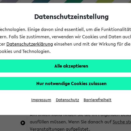
Datenschutzeinstellung
chnologien. Einige davon sind essentiell, um die Funktionalit
sern. Falls Sie zustimmen, verwenden wir Cookies und Daten auc
nter
Datenschutzerklärung
einsehen und mit der Wirkung für die 
ookies und Technologien.
Studium
Lehre
International
Alle akzeptieren
im eKVV
Hinweise zur Kombisuche
Nur notwendige Cookies zulassen
Sie können das eKVV nach diversen Kriterien dur
Impressum
Datenschutz
Barrierefreiheit
die für Sie interessant sind.
Am linken Rand finden Sie die im Folgenden besc
ausfüllen müssen. Wenn Sie danach auf
Suche st
Veranstaltungen aufgelistet.