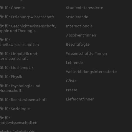
ät für Chemie
Studieninteressierte
ät für Erziehungswissenschaft
Studierende
ät für Geschichtswissenschaft,
Internationals
ophie und Theologie
Absolvent*innen
ät für
Beschäftigte
dheitswissenschaften
Wissenschaftler*innen
ät für Linguistik und
turwissenschaft
Lehrende
ät für Mathematik
Weiterbildungsinteressierte
ät für Physik
Gäste
ät für Psychologie und
Presse
issenschaft
Lieferant*innen
ät für Rechtswissenschaft
ät für Soziologie
ät für
haftswissenschaften
nische Fakultät OWL