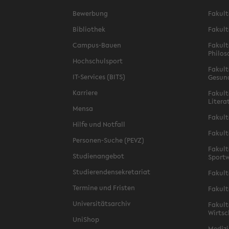
Bewerbung
Fakult
Bibliothek
Fakult
Campus-Bauen
Fakult
Philos
Hochschulsport
Fakult
IT-Services (BITS)
Gesun
Karriere
Fakult
Litera
Mensa
Fakult
Hilfe und Notfall
Fakult
Personen-Suche (PEVZ)
Fakult
Studienangebot
Sportw
Studierendensekretariat
Fakult
Termine und Fristen
Fakult
Universitätsarchiv
Fakult
Wirtsc
UniShop
Medizi