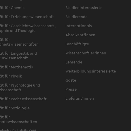
ät für Chemie
Studieninteressierte
ät für Erziehungswissenschaft
Studierende
ät für Geschichtswissenschaft,
Internationals
ophie und Theologie
Absolvent*innen
ät für
Beschäftigte
dheitswissenschaften
Wissenschaftler*innen
ät für Linguistik und
turwissenschaft
Lehrende
ät für Mathematik
Weiterbildungsinteressierte
ät für Physik
Gäste
ät für Psychologie und
Presse
issenschaft
Lieferant*innen
ät für Rechtswissenschaft
ät für Soziologie
ät für
haftswissenschaften
nische Fakultät OWL