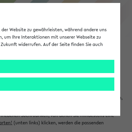
eKVV
ät der Website zu gewährleisten, während andere uns
h, um Ihre Interaktionen mit unserer Webseite zu
Zukunft widerrufen. Auf der Seite finden Sie auch
Meine Uni
EN
ANMELDEN
chsuchen und so gezielt die Veranstaltungen heraussuchen,
hriebenen Suchrubriken, von denen Sie mindestens eine
arten!
(unten links) klicken, werden die passenden