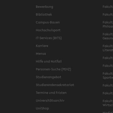
Bewerbung
Fakult
Bibliothek
Fakult
Campus-Bauen
Fakult
Philos
Hochschulsport
Fakult
IT-Services (BITS)
Gesun
Karriere
Fakult
Litera
Mensa
Fakult
Hilfe und Notfall
Fakult
Personen-Suche (PEVZ)
Fakult
Studienangebot
Sportw
Studierendensekretariat
Fakult
Termine und Fristen
Fakult
Universitätsarchiv
Fakult
Wirtsc
UniShop
Medizi