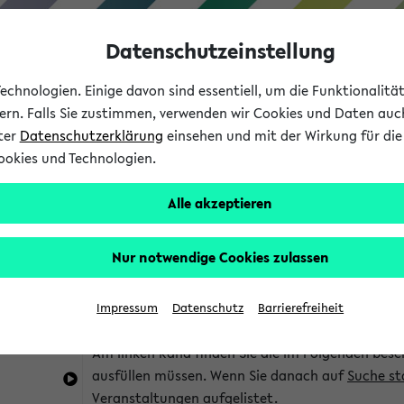
Datenschutzeinstellung
chnologien. Einige davon sind essentiell, um die Funktionalit
sern. Falls Sie zustimmen, verwenden wir Cookies und Daten auc
nter
Datenschutzerklärung
einsehen und mit der Wirkung für die 
ookies und Technologien.
Studium
Lehre
International
Alle akzeptieren
im eKVV
Hinweise zur Kombisuche
Nur notwendige Cookies zulassen
Sie können das eKVV nach diversen Kriterien dur
Impressum
Datenschutz
Barrierefreiheit
die für Sie interessant sind.
Am linken Rand finden Sie die im Folgenden besc
ausfüllen müssen. Wenn Sie danach auf
Suche st
Veranstaltungen aufgelistet.