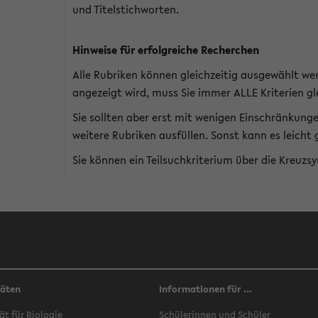
und Titelstichworten.
Hinweise für erfolgreiche Recherchen
Alle Rubriken können gleichzeitig ausgewählt we
angezeigt wird, muss Sie immer ALLE Kriterien gle
Sie sollten aber erst mit wenigen Einschränkung
weitere Rubriken ausfüllen. Sonst kann es leich
Sie können ein Teilsuchkriterium über die Kreuzs
täten
Informationen für ...
ät für Biologie
Schülerinnen und Schüler