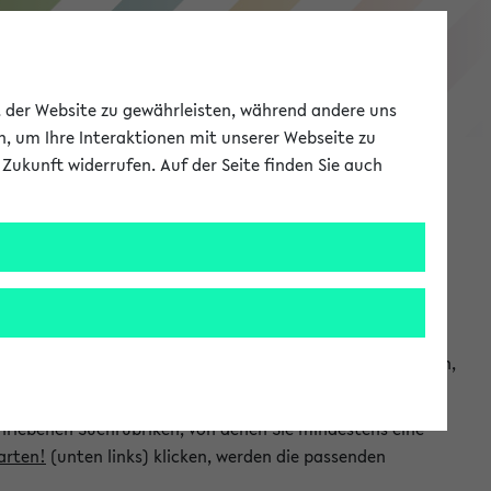
eKVV
ät der Website zu gewährleisten, während andere uns
h, um Ihre Interaktionen mit unserer Webseite zu
Zukunft widerrufen. Auf der Seite finden Sie auch
Meine Uni
EN
ANMELDEN
chsuchen und so gezielt die Veranstaltungen heraussuchen,
hriebenen Suchrubriken, von denen Sie mindestens eine
arten!
(unten links) klicken, werden die passenden