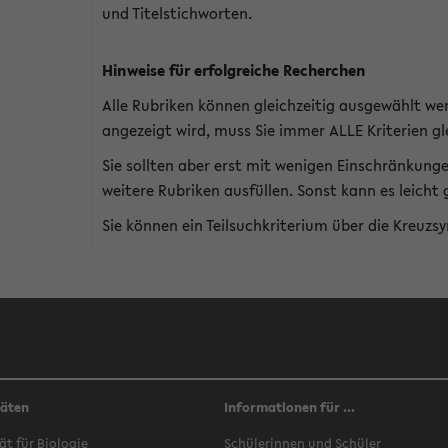
und Titelstichworten.
Hinweise für erfolgreiche Recherchen
Alle Rubriken können gleichzeitig ausgewählt we
angezeigt wird, muss Sie immer ALLE Kriterien gle
Sie sollten aber erst mit wenigen Einschränkung
weitere Rubriken ausfüllen. Sonst kann es leich
Sie können ein Teilsuchkriterium über die Kreuzs
täten
Informationen für ...
ät für Biologie
Schülerinnen und Schüler