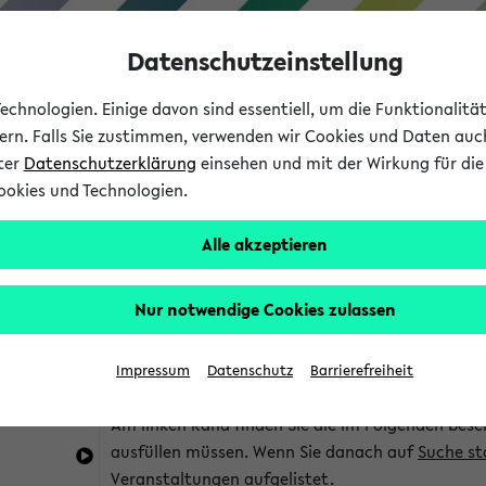
Datenschutzeinstellung
chnologien. Einige davon sind essentiell, um die Funktionalit
sern. Falls Sie zustimmen, verwenden wir Cookies und Daten auc
nter
Datenschutzerklärung
einsehen und mit der Wirkung für die 
ookies und Technologien.
Studium
Lehre
International
Alle akzeptieren
im eKVV
Hinweise zur Kombisuche
Nur notwendige Cookies zulassen
Sie können das eKVV nach diversen Kriterien dur
Impressum
Datenschutz
Barrierefreiheit
die für Sie interessant sind.
Am linken Rand finden Sie die im Folgenden besc
ausfüllen müssen. Wenn Sie danach auf
Suche st
Veranstaltungen aufgelistet.