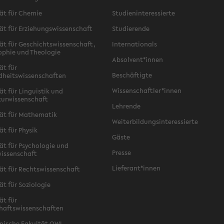
ät für Chemie
Studieninteressierte
ät für Erziehungswissenschaft
Studierende
ät für Geschichtswissenschaft,
Internationals
ophie und Theologie
Absolvent*innen
ät für
Beschäftigte
dheitswissenschaften
Wissenschaftler*innen
ät für Linguistik und
turwissenschaft
Lehrende
ät für Mathematik
Weiterbildungsinteressierte
ät für Physik
Gäste
ät für Psychologie und
Presse
issenschaft
Lieferant*innen
ät für Rechtswissenschaft
ät für Soziologie
ät für
haftswissenschaften
nische Fakultät OWL