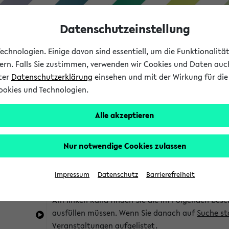
Datenschutzeinstellung
chnologien. Einige davon sind essentiell, um die Funktionalit
sern. Falls Sie zustimmen, verwenden wir Cookies und Daten auc
nter
Datenschutzerklärung
einsehen und mit der Wirkung für die 
ookies und Technologien.
Studium
Lehre
International
Alle akzeptieren
im eKVV
Hinweise zur Kombisuche
Nur notwendige Cookies zulassen
Sie können das eKVV nach diversen Kriterien dur
Impressum
Datenschutz
Barrierefreiheit
die für Sie interessant sind.
Am linken Rand finden Sie die im Folgenden besc
ausfüllen müssen. Wenn Sie danach auf
Suche st
Veranstaltungen aufgelistet.