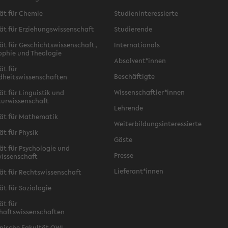
ät für Chemie
Studieninteressierte
ät für Erziehungswissenschaft
Studierende
ät für Geschichtswissenschaft,
Internationals
ophie und Theologie
Absolvent*innen
ät für
Beschäftigte
dheitswissenschaften
Wissenschaftler*innen
ät für Linguistik und
turwissenschaft
Lehrende
ät für Mathematik
Weiterbildungsinteressierte
ät für Physik
Gäste
ät für Psychologie und
Presse
issenschaft
Lieferant*innen
ät für Rechtswissenschaft
ät für Soziologie
ät für
haftswissenschaften
nische Fakultät OWL