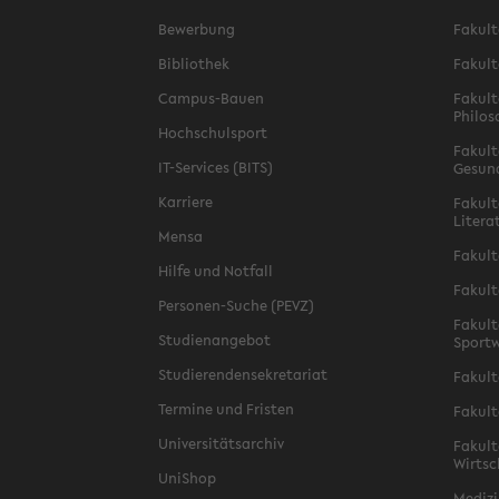
Bewerbung
Fakult
Bibliothek
Fakult
Campus-Bauen
Fakult
Philos
Hochschulsport
Fakult
IT-Services (BITS)
Gesun
Karriere
Fakult
Litera
Mensa
Fakult
Hilfe und Notfall
Fakult
Personen-Suche (PEVZ)
Fakult
Studienangebot
Sportw
Studierendensekretariat
Fakult
Termine und Fristen
Fakult
Universitätsarchiv
Fakult
Wirtsc
UniShop
Medizi