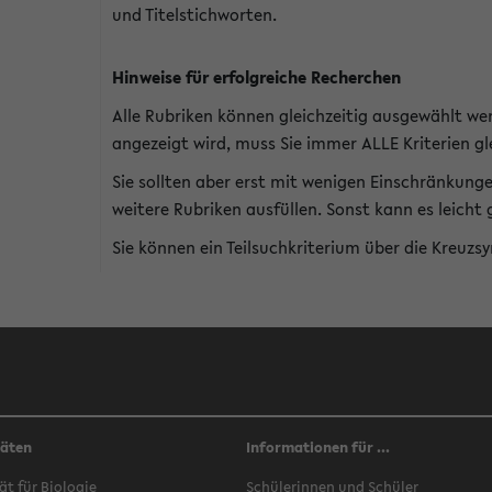
und Titelstichworten.
Hinweise für erfolgreiche Recherchen
Alle Rubriken können gleichzeitig ausgewählt we
angezeigt wird, muss Sie immer ALLE Kriterien gle
Sie sollten aber erst mit wenigen Einschränkung
weitere Rubriken ausfüllen. Sonst kann es leich
Sie können ein Teilsuchkriterium über die Kreuzs
täten
Informationen für ...
ät für Biologie
Schülerinnen und Schüler