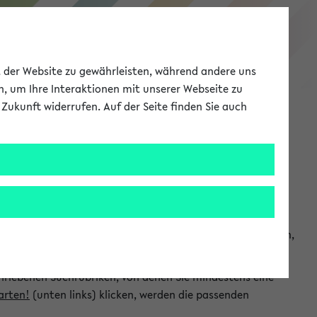
eKVV
ät der Website zu gewährleisten, während andere uns
h, um Ihre Interaktionen mit unserer Webseite zu
Zukunft widerrufen. Auf der Seite finden Sie auch
Meine Uni
EN
ANMELDEN
chsuchen und so gezielt die Veranstaltungen heraussuchen,
hriebenen Suchrubriken, von denen Sie mindestens eine
arten!
(unten links) klicken, werden die passenden