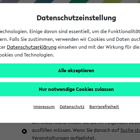
Datenschutzeinstellung
chnologien. Einige davon sind essentiell, um die Funktionalit
sern. Falls Sie zustimmen, verwenden wir Cookies und Daten auc
nter
Datenschutzerklärung
einsehen und mit der Wirkung für die 
ookies und Technologien.
Studium
Lehre
International
Alle akzeptieren
im eKVV
Hinweise zur Kombisuche
Nur notwendige Cookies zulassen
Sie können das eKVV nach diversen Kriterien dur
Impressum
Datenschutz
Barrierefreiheit
die für Sie interessant sind.
Am linken Rand finden Sie die im Folgenden besc
ausfüllen müssen. Wenn Sie danach auf
Suche st
Veranstaltungen aufgelistet.