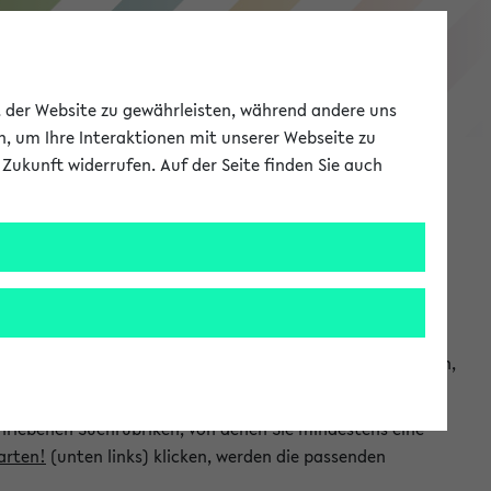
eKVV
ät der Website zu gewährleisten, während andere uns
h, um Ihre Interaktionen mit unserer Webseite zu
Zukunft widerrufen. Auf der Seite finden Sie auch
Meine Uni
EN
ANMELDEN
chsuchen und so gezielt die Veranstaltungen heraussuchen,
hriebenen Suchrubriken, von denen Sie mindestens eine
arten!
(unten links) klicken, werden die passenden